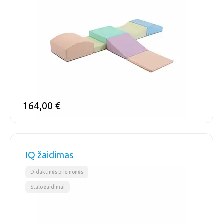
164,00
€
IQ žaidimas
,
Didaktinės priemonės
Stalo žaidimai