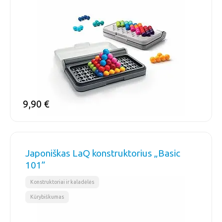
9,90
€
Japoniškas LaQ konstruktorius „Basic
101”
,
Konstruktoriai ir kaladėlės
Kūrybiškumas