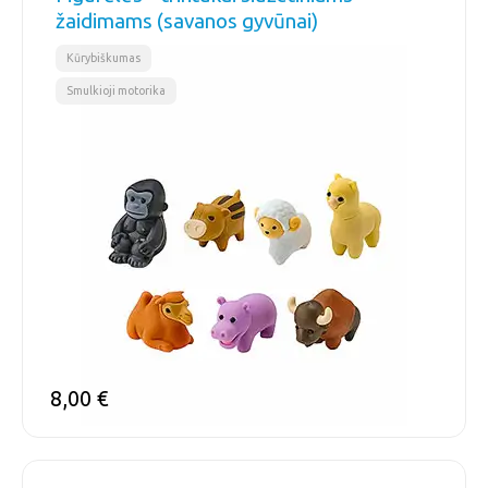
žaidimams (savanos gyvūnai)
,
Kūrybiškumas
Smulkioji motorika
8,00
€