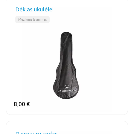
Dėklas ukulėlei
Muzikinis lavinimas
8,00
€
Dinozaurų sodas