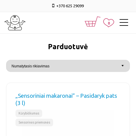
+370 625 29099
0
Parduotuvė
„Sensoriniai makaronai” – Pasidaryk pats
(3 l)
,
Kūrybiškumas
Sensorinės priemonės