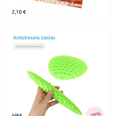
2,10
€
Antistresinis žaislas
Sensorinės priemonės
-20%
2,50
€