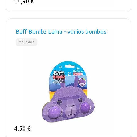
14,90
€
Baff Bombz Lama – vonios bombos
Maudynės
4,50
€