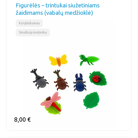
Figurėlės – trintukai siužetiniams
žaidimams (vabalų medžioklė)
,
Kūrybiškumas
Smulkioji motorika
8,00
€