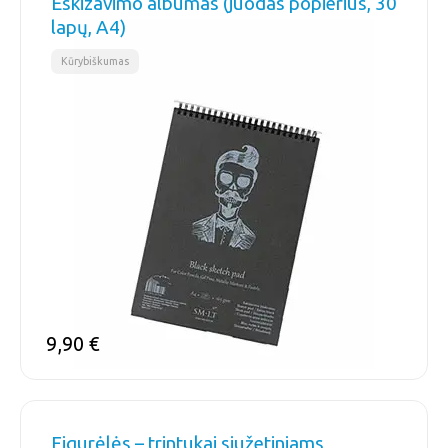
Eskizavimo albumas (juodas popierius, 30
lapų, A4)
Kūrybiškumas
9,90
€
Figurėlės – trintukai siužetiniams