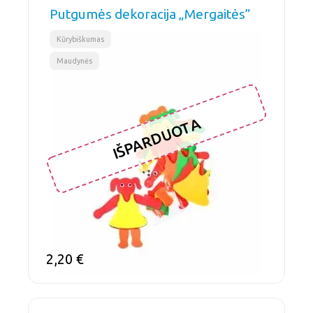
Putgumės dekoracija „Mergaitės”
,
Kūrybiškumas
Maudynės
IŠPARDUOTA
2,20
€