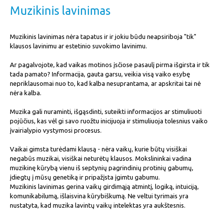
Muzikinis lavinimas
Muzikinis lavinimas nėra tapatus ir ir jokiu būdu neapsiriboja "tik"
klausos lavinimu ar estetinio suvokimo lavinimu.
Ar pagalvojote, kad vaikas motinos įsčiose pasaulį pirma išgirsta ir tik
tada pamato? Informacija, gauta garsu, veikia visą vaiko esybę
nepriklausomai nuo to, kad kalba nesuprantama, ar apskritai tai nė
nėra kalba.
Muzika gali nuraminti, išgąsdinti, suteikti informacijos ar stimuliuoti
pojūčius, kas vėl gi savo ruožtu inicijuoja ir stimuliuoja tolesnius vaiko
įvairialypio vystymosi procesus.
Vaikai gimsta turėdami klausą - nėra vaikų, kurie būtų visiškai
negabūs muzikai, visiškai neturėtų klausos. Mokslininkai vadina
muzikinę kūrybą vienu iš septynių pagrindinių protinių gabumų,
įdiegtų į mūsų genetiką ir pripažįsta įgimtu gabumu.
Muzikinis lavinimas gerina vaikų girdimąją atmintį, logiką, intuiciją,
komunikabilumą, išlaisvina kūrybiškumą. Ne veltui tyrimais yra
nustatyta, kad muzika lavintų vaikų intelektas yra aukštesnis.