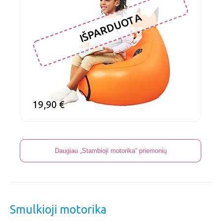
IŠPARDUOTA
19,90
€
Daugiau „Stambioji motorika“ priemonių
Smulkioji motorika