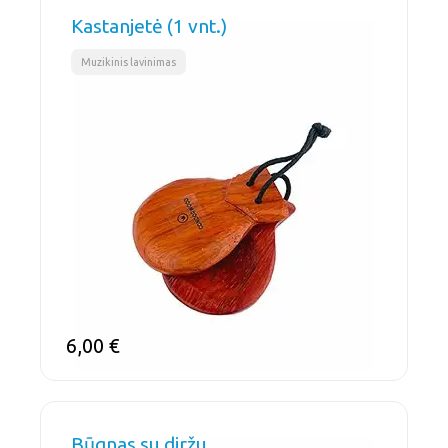
Kastanjetė (1 vnt.)
Muzikinis lavinimas
6,00
€
Būgnas su diržu