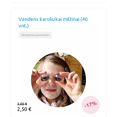
Vandens karoliukai milžinai (40
vnt.)
Sensorinės priemonės
-17%
3,00
€
2,50
€