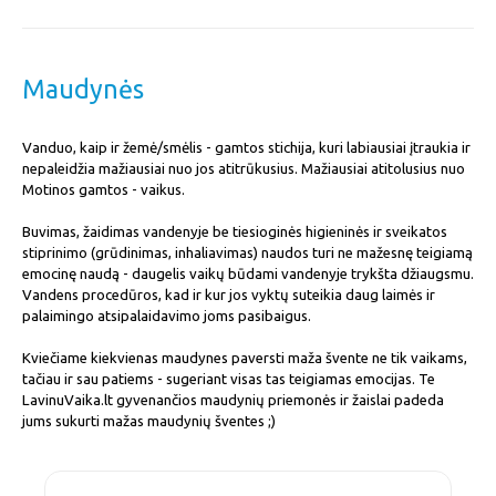
Maudynės
Vanduo, kaip ir žemė/smėlis - gamtos stichija, kuri labiausiai įtraukia ir
nepaleidžia mažiausiai nuo jos atitrūkusius. Mažiausiai atitolusius nuo
Motinos gamtos - vaikus.
Buvimas, žaidimas vandenyje be tiesioginės higieninės ir sveikatos
stiprinimo (grūdinimas, inhaliavimas) naudos turi ne mažesnę teigiamą
emocinę naudą - daugelis vaikų būdami vandenyje trykšta džiaugsmu.
Vandens procedūros, kad ir kur jos vyktų suteikia daug laimės ir
palaimingo atsipalaidavimo joms pasibaigus.
Kviečiame kiekvienas maudynes paversti maža švente ne tik vaikams,
tačiau ir sau patiems - sugeriant visas tas teigiamas emocijas. Te
LavinuVaika.lt gyvenančios maudynių priemonės ir žaislai padeda
jums sukurti mažas maudynių šventes ;)