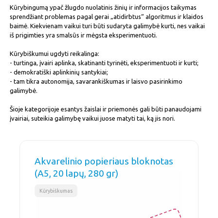
Kūrybingumą ypač žlugdo nuolatinis žinių ir informacijos taikymas
sprendžiant problemas pagal gerai „atidirbtus“ algoritmus ir klaidos
baimė. Kiekvienam vaikui turi būti sudaryta galimybė kurti, nes vaikai
iš prigimties yra smalsūs ir mėgsta eksperimentuoti.
Kūrybiškumui ugdyti reikalinga:
- turtinga, įvairi aplinka, skatinanti tyrinėti, eksperimentuoti ir kurti;
- demokratiški aplinkinių santykiai;
- tam tikra autonomija, savarankiškumas ir laisvo pasirinkimo
galimybė.
Šioje kategorijoje esantys žaislai ir priemonės gali būti panaudojami
įvairiai, suteikia galimybę vaikui juose matyti tai, ką jis nori.
Akvarelinio popieriaus bloknotas
(A5, 20 lapų, 280 gr)
Kūrybiškumas