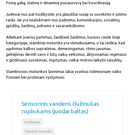
fizinę galią, statinę ir dinaminę pusiausvyrą bei koordinaciją.
Judesiai nuo pat kūdikystės yra glaudžiai susiję su suvokimo ir jutimo
raida. Jie yra neatskiriami nuo pažinimo, komunikacijos, socialinių
įgūdžių, žaidimų, judrumo ir savarankiškumo.
Atliekant įvairius partimus, žaidžiant žaidimus, kuriuos rasite šioje
kategorijoje, stambioji motorika yra stimuliuojama, o tai reiškia, kad
ugdomas kalbos supratimas, dėmesingumas, ritmo jausmas,
gebėjimas derinti savo ir kitų vaikų veiksmus, aktyvinamas regimasis
ir girdimasis suvokimas, mąstymas, vaikai mokosi laikytis taisyklių.
Stambiosios motorikos lavinimas labai svarbus tolimesniam vaiko
fiziniam bei protiniam vystymuisi.
Sensorinis vandens čiužinukas
ropliukams (juodai baltas)
,
Kūdikiams
Stambioji motorika