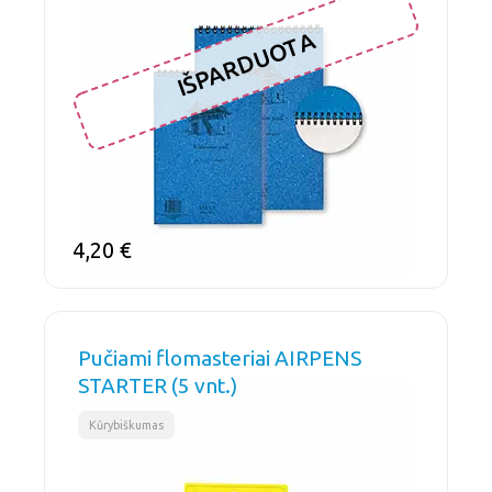
IŠPARDUOTA
4,20
€
Pučiami flomasteriai AIRPENS
STARTER (5 vnt.)
Kūrybiškumas