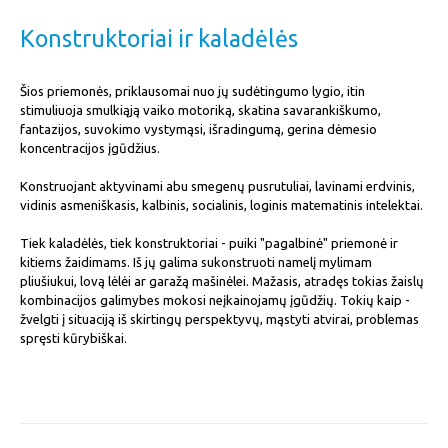
Konstruktoriai ir kaladėlės
Šios priemonės, priklausomai nuo jų sudėtingumo lygio, itin
stimuliuoja smulkiąją vaiko motoriką, skatina savarankiškumo,
fantazijos, suvokimo vystymąsi, išradingumą, gerina dėmesio
koncentracijos įgūdžius.
Konstruojant aktyvinami abu smegenų pusrutuliai, lavinami erdvinis,
vidinis asmeniškasis, kalbinis, socialinis, loginis matematinis intelektai.
Tiek kaladėlės, tiek konstruktoriai - puiki "pagalbinė" priemonė ir
kitiems žaidimams. Iš jų galima sukonstruoti namelį mylimam
pliušiukui, lovą lėlėi ar garažą mašinėlei. Mažasis, atradęs tokias žaislų
kombinacijos galimybes mokosi neįkainojamų įgūdžių. Tokių kaip -
žvelgti į situaciją iš skirtingų perspektyvų, mąstyti atvirai, problemas
spręsti kūrybiškai.