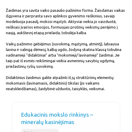
Žaidimas yra savita vaiko pasaulio pažinimo forma. Žaisdamas vaikas
išgyvena ir perpranta savo aplinkos gyvenimo reiškinius, savaip
modeliuoja pasaulį, mokosi mąstyti. Aktyviai veikia jo vaizduotė,
reiškiasi įvairios emocijos, formuojasi protinių veiksmų perėjimo į
naują, aukštesnį etapą prielaida, tobulėja kalba.
Vaikų pažinimo gebėjimus (suvokimą, mąstymą, atmintį), labiausia
lavina ir valingą dėmesį, kalbą ugdo, žodyną skatina klausą tobulina
vadinamieji "didaktiniai" arba "mokomieji/ lavinamieji" žaidimai. Jie
taip pat iš esmės reikšmingai veikia asmeninių savybių ugdymą,
priežastinių ryšių suvokimą.
Didaktinius žaidimus galite atpažinti iš jų struktūrinių elementų:
mokomasis (lavinamasis, didaktinis) tikslas (jis vaikams
neatskleidžiamas), žaidybinė užduotis, taisyklės, veiksmai.
Edukacinis mokslo rinkinys –
mineralų kasinėjimas