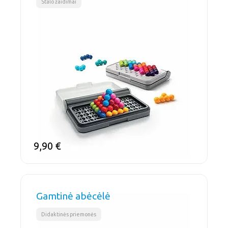
Stalo žaidimai
9,90
€
Gamtinė abėcėlė
Didaktinės priemonės