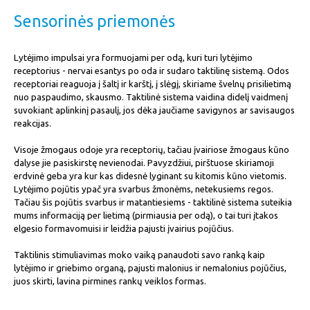
Sensorinės priemonės
Lytėjimo impulsai yra formuojami per odą, kuri turi lytėjimo
receptorius - nervai esantys po oda ir sudaro taktilinę sistemą. Odos
receptoriai reaguoja į šaltį ir karštį, į slėgį, skiriame švelnų prisilietimą
nuo paspaudimo, skausmo. Taktilinė sistema vaidina didelį vaidmenį
suvokiant aplinkinį pasaulį, jos dėka jaučiame savigynos ar savisaugos
reakcijas.
Visoje žmogaus odoje yra receptorių, tačiau įvairiose žmogaus kūno
dalyse jie pasiskirstę nevienodai. Pavyzdžiui, pirštuose skiriamoji
erdvinė geba yra kur kas didesnė lyginant su kitomis kūno vietomis.
Lytėjimo pojūtis ypač yra svarbus žmonėms, netekusiems regos.
Tačiau šis pojūtis svarbus ir matantiesiems - taktilinė sistema suteikia
mums informaciją per lietimą (pirmiausia per odą), o tai turi įtakos
elgesio formavomuisi ir leidžia pajusti įvairius pojūčius.
Taktilinis stimuliavimas moko vaiką panaudoti savo ranką kaip
lytėjimo ir griebimo organą, pajusti malonius ir nemalonius pojūčius,
juos skirti, lavina pirmines rankų veiklos formas.