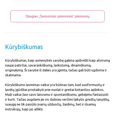
Daugiau „Sensorinės priemonės“ priemonių
Kūrybiškumas
Kūrybiškumas, kaip asmenybės savybę galima apibrėžti kaip atvirumą
naujai patirčiai, savarankiškumą, lankstumą, dinamiškumą,
originalumą. Ši savybė iš dalies yra įgimta, tačiau gali būti ugdoma ir
skatinama.
Kūrybiškumo lavinimas vaikui yra būtinas tam, kad susiformuotų ir
lavėtų įgūdžiai prisitaikyti prie nuolat ir greitai kintančios aplinkos.
Maži vaikai žavi savo laisvumu ir spontaniškumu, gebėjimu fantazuoti
ir kurti. Tačiau augdami jie vis dažniau verčimi laikytis griežtų taisyklių,
suaugę ne tik pasiūlo įvairių užduočių, žaidimų, bet ir išsamių
instrukcijų, kaip jas atlikti.