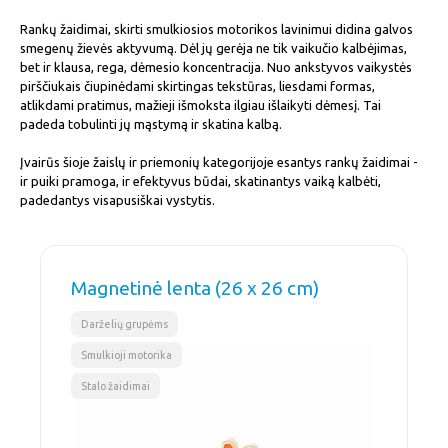
Rankų žaidimai, skirti smulkiosios motorikos lavinimui didina galvos
smegenų žievės aktyvumą. Dėl jų gerėja ne tik vaikučio kalbėjimas,
bet ir klausa, rega, dėmesio koncentracija. Nuo ankstyvos vaikystės
pirščiukais čiupinėdami skirtingas tekstūras, liesdami formas,
atlikdami pratimus, mažieji išmoksta ilgiau išlaikyti dėmesį. Tai
padeda tobulinti jų mąstymą ir skatina kalbą.
Įvairūs šioje žaislų ir priemonių kategorijoje esantys rankų žaidimai -
ir puiki pramoga, ir efektyvus būdai, skatinantys vaiką kalbėti,
padedantys visapusiškai vystytis.
Magnetinė lenta (26 x 26 cm)
,
,
Darželių grupėms
Smulkioji motorika
Stalo žaidimai