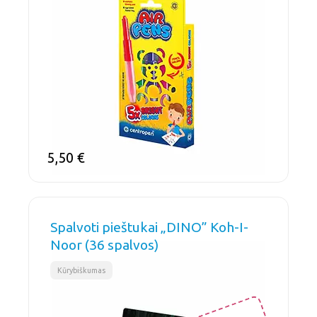
5,50
€
Spalvoti pieštukai „DINO” Koh-I-
Noor (36 spalvos)
Kūrybiškumas