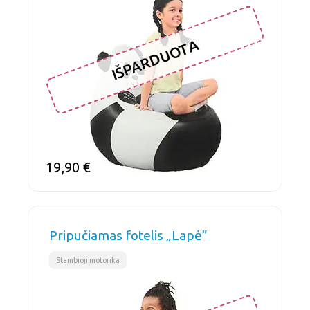
IŠPARDUOTA
19,90
€
Pripučiamas fotelis „Lapė”
Stambioji motorika