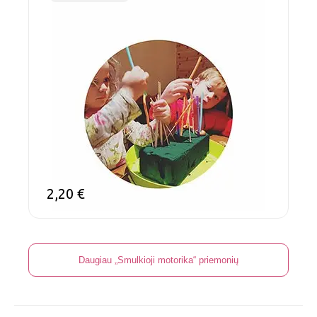
2,20
€
Daugiau „Smulkioji motorika“ priemonių