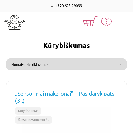
+370 625 29099
0
Kūrybiškumas
„Sensoriniai makaronai” – Pasidaryk pats
(3 l)
,
Kūrybiškumas
Sensorinės priemonės