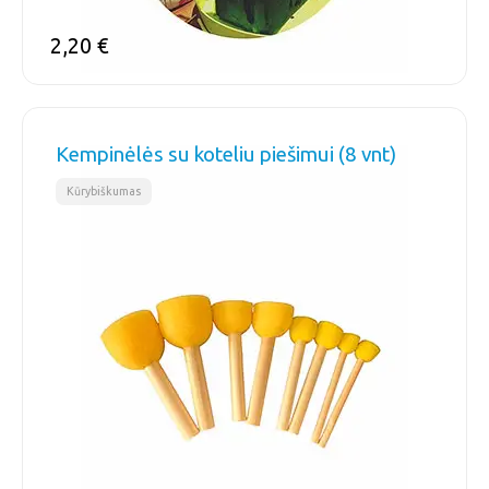
2,20
€
Kempinėlės su koteliu piešimui (8 vnt)
Kūrybiškumas