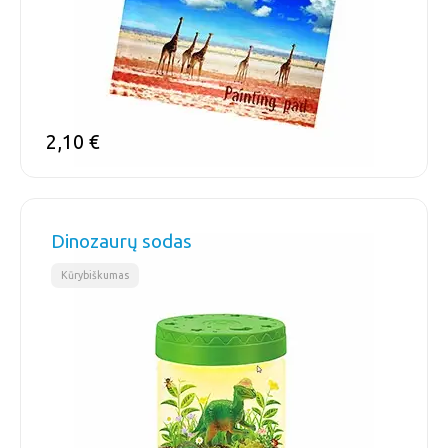
2,10
€
Dinozaurų sodas
Kūrybiškumas