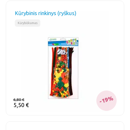
Kūrybinis rinkinys (ryškus)
Kūrybiškumas
-19%
6,80
€
5,50
€