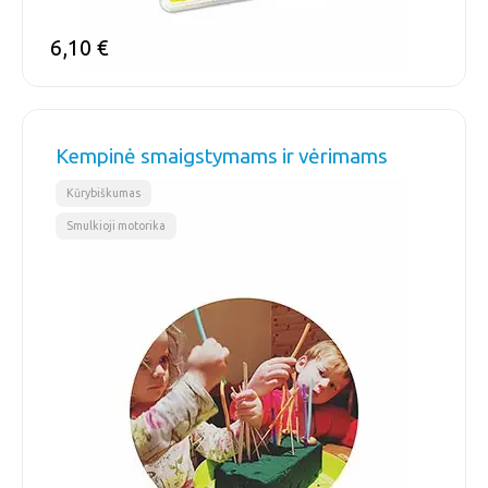
6,10
€
Kempinė smaigstymams ir vėrimams
,
Kūrybiškumas
Smulkioji motorika