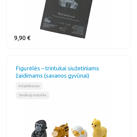
9,90
€
Figurėlės – trintukai siužetiniams
žaidimams (savanos gyvūnai)
,
Kūrybiškumas
Smulkioji motorika