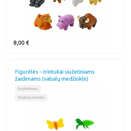
8,00
€
Figurėlės – trintukai siužetiniams
žaidimams (vabalų medžioklė)
,
Kūrybiškumas
Smulkioji motorika