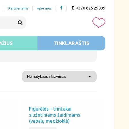
+370 625 29099
Partneriams
Apie mus
MŽIUS
TINKLARAŠTIS
Figurėlės – trintukai
siužetiniams žaidimams
(vabalų medžioklė)