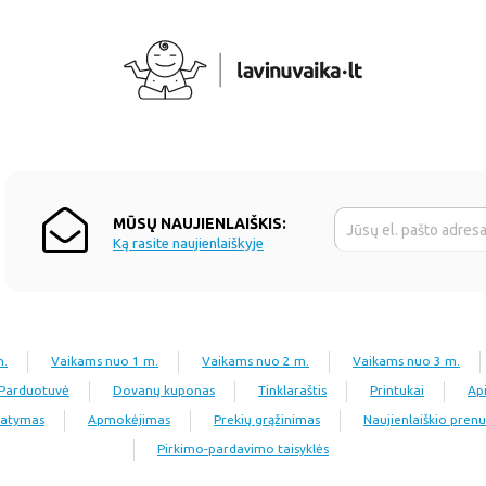
MŪSŲ NAUJIENLAIŠKIS:
Ką rasite naujienlaiškyje
n.
Vaikams nuo 1 m.
Vaikams nuo 2 m.
Vaikams nuo 3 m.
Parduotuvė
Dovanų kuponas
Tinklaraštis
Printukai
Ap
tatymas
Apmokėjimas
Prekių grąžinimas
Naujienlaiškio pre
Pirkimo-pardavimo taisyklės