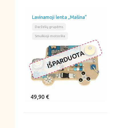
Lavinamoji lenta „Mašina”
,
Darželių grupėms
Smulkioji motorika
IŠPARDUOTA
49,90
€
ĮSIMINTI