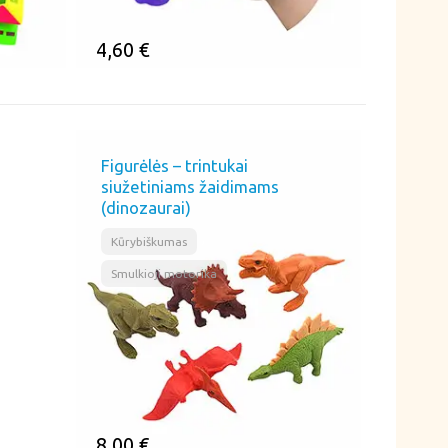
4,60
€
ĮSIMINTI
Figurėlės – trintukai
siužetiniams žaidimams
(dinozaurai)
,
Kūrybiškumas
Smulkioji motorika
8,00
€