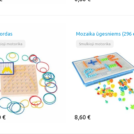
MINTI
ĮSIMINTI
ordas
Mozaika ūgesniems (296 e
ioji motorika
Smulkioji motorika
0
€
8,60
€
MINTI
ĮSIMINTI