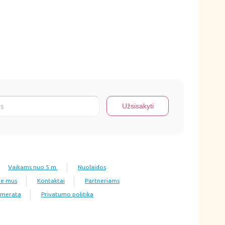
Vaikams nuo 5 m.
Nuolaidos
ie mus
Kontaktai
Partneriams
numerata
Privatumo politika