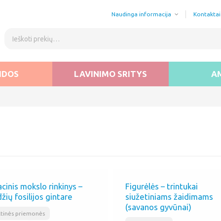
Naudinga informacija
Kontaktai
IDOS
LAVINIMO SRITYS
A
cinis mokslo rinkinys –
Figurėlės – trintukai
žių fosilijos gintare
siužetiniams žaidimams
(savanos gyvūnai)
,
tinės priemonės