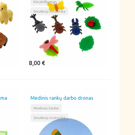
,
Kūrybiškumas
Smulkioji motorika
8,00
€
ĮSIMINTI
ama
Medinis rankų darbo dronas
,
Mediniai žaislai
Smulkioji motorika