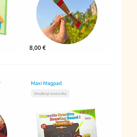
8,00
€
ĮSIMINTI
r
Maxi Magpad
Smulkioji motorika