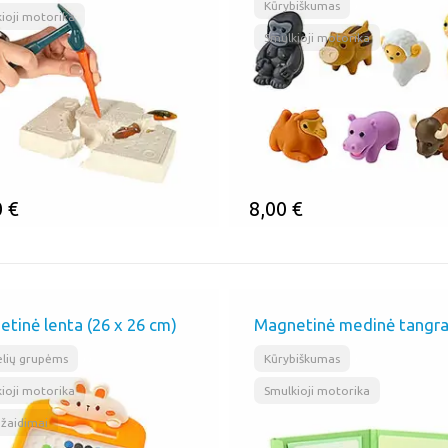
,
Kūrybiškumas
ioji motorika
Smulkioji motorika
0
€
8,00
€
MINTI
ĮSIMINTI
tinė lenta (26 x 26 cm)
Magnetinė medinė tangr
,
,
,
lių grupėms
Kūrybiškumas
ioji motorika
Smulkioji motorika
 žaidimai