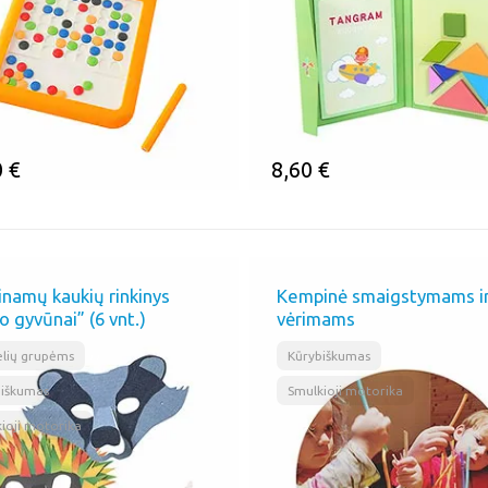
0
€
8,60
€
MINTI
ĮSIMINTI
inamų kaukių rinkinys
Kempinė smaigstymams i
o gyvūnai” (6 vnt.)
vėrimams
,
,
,
lių grupėms
Kūrybiškumas
biškumas
Smulkioji motorika
ioji motorika