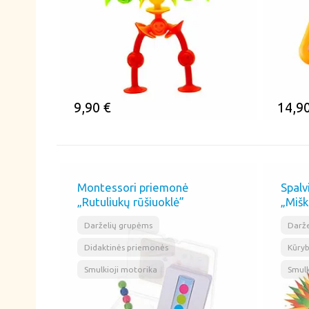
9,90
€
14,9
ĮSIMINTI
ĮSI
Montessori priemonė
Spalv
„Rutuliukų rūšiuoklė”
„Mišk
,
,
Darželių grupėms
Darže
Didaktinės priemonės
Kūry
Smulkioji motorika
Smulk