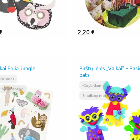
€
2,20
€
MINTI
ĮSIMINTI
kai Folia Jungle
Pirštų lėlės „Vaikai” – Pas
pats
,
biškumas
,
Kūrybiškumas
ioji motorika
Smulkioji motorika