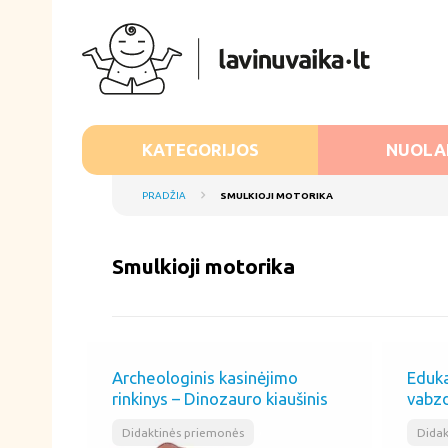
KATEGORIJOS
NUOLA
PRADŽIA
SMULKIOJI MOTORIKA
Smulkioji motorika
Archeologinis kasinėjimo
Eduka
rinkinys – Dinozauro kiaušinis
vabzd
,
Didaktinės priemonės
Didak