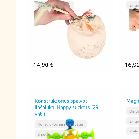
Smulkioji motorika
Smulk
14,90
€
16,9
ĮSIMINTI
ĮSI
Konstruktorius spalvoti
Magne
lipšniukai Happy suckers (29
Darže
vnt.)
Smulk
,
Konstruktoriai ir kaladėlės
Stalo
Smulkioji motorika