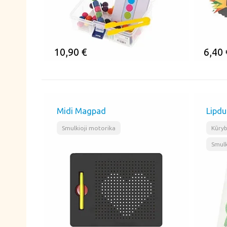
10,90
€
6,40
ĮSIMINTI
ĮSI
Midi Magpad
Lipdu
Smulkioji motorika
Kūry
Smulk