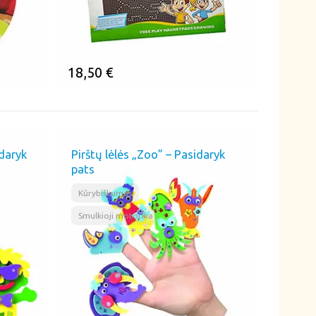
18,50
€
ĮSIMINTI
idaryk
Pirštų lėlės „Zoo” – Pasidaryk
pats
,
Kūrybiškumas
Smulkioji motorika