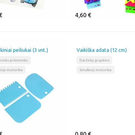
€
4,60
€
MINTI
ĮSIMINTI
kiniai peiliukai (3 vnt.)
Vaikiška adata (12 cm)
,
,
rinės priemonės
Darželių grupėms
ioji motorika
Smulkioji motorika
€
0,80
€