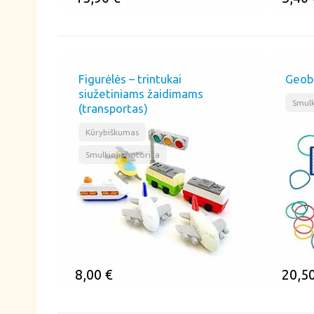
ĮSIMINTI
ĮSI
Figurėlės – trintukai
Geob
siužetiniams žaidimams
Smulk
(transportas)
,
Kūrybiškumas
Smulkioji motorika
8,00
€
20,5
ĮSIMINTI
ĮSI