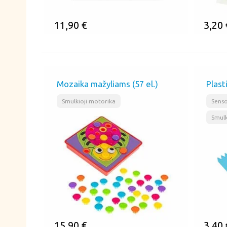
11,90
€
3,20
ĮSIMINTI
ĮSI
Mozaika mažyliams (57 el.)
Plasti
Smulkioji motorika
Senso
Smulk
15,90
€
3,40