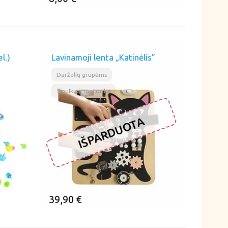
ĮSIMINTI
l.)
Lavinamoji lenta „Katinėlis”
,
Darželių grupėms
Smulkioji motorika
IŠPARDUOTA
39,90
€
ĮSIMINTI