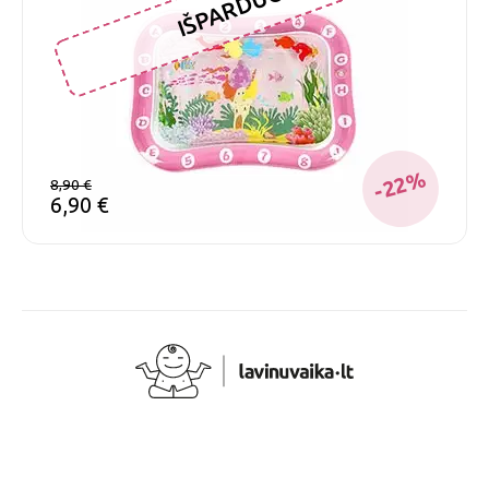
IŠPARDUOTA
-22%
8,90
€
6,90
€