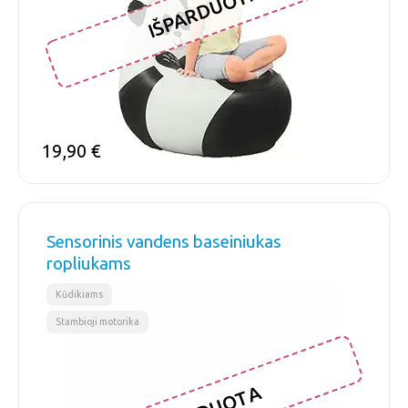
IŠPARDUOTA
19,90
€
Sensorinis vandens baseiniukas
ropliukams
,
Kūdikiams
Stambioji motorika