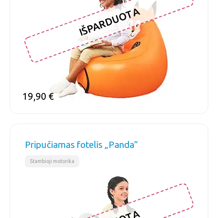
IŠPARDUOTA
19,90
€
Pripučiamas fotelis „Panda”
Stambioji motorika