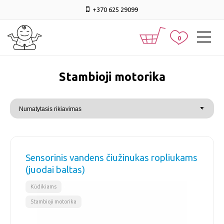
+370 625 29099
0
Stambioji motorika
Sensorinis vandens čiužinukas ropliukams
(juodai baltas)
,
Kūdikiams
Stambioji motorika