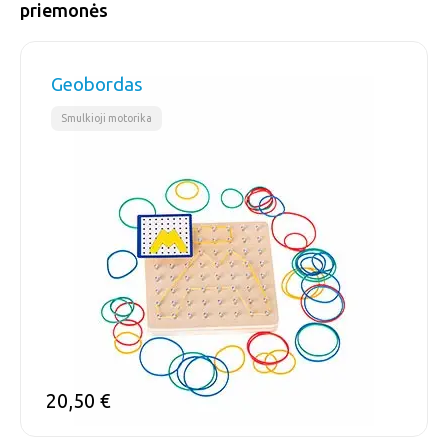
priemonės
Geobordas
Smulkioji motorika
20,50
€