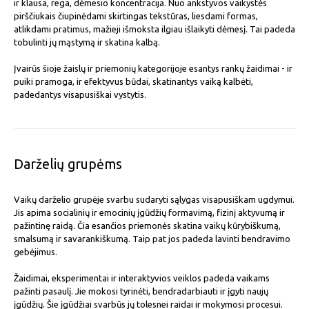
ir klausa, rega, dėmesio koncentracija. Nuo ankstyvos vaikystės
pirščiukais čiupinėdami skirtingas tekstūras, liesdami formas,
atlikdami pratimus, mažieji išmoksta ilgiau išlaikyti dėmesį. Tai padeda
tobulinti jų mąstymą ir skatina kalbą.
Įvairūs šioje žaislų ir priemonių kategorijoje esantys rankų žaidimai - ir
puiki pramoga, ir efektyvus būdai, skatinantys vaiką kalbėti,
padedantys visapusiškai vystytis.
Darželių grupėms
Vaikų darželio grupėje svarbu sudaryti sąlygas visapusiškam ugdymui.
Jis apima socialinių ir emocinių įgūdžių formavimą, fizinį aktyvumą ir
pažintinę raidą. Čia esančios priemonės skatina vaikų kūrybiškumą,
smalsumą ir savarankiškumą. Taip pat jos padeda lavinti bendravimo
gebėjimus.
Žaidimai, eksperimentai ir interaktyvios veiklos padeda vaikams
pažinti pasaulį. Jie mokosi tyrinėti, bendradarbiauti ir įgyti naujų
įgūdžių. Šie įgūdžiai svarbūs jų tolesnei raidai ir mokymosi procesui.