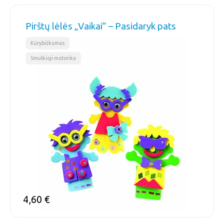
Pirštų lėlės „Vaikai” – Pasidaryk pats
,
Kūrybiškumas
Smulkioji motorika
4,60
€