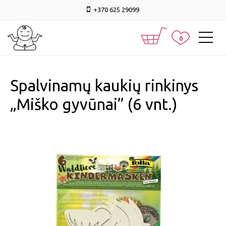
+370 625 29099
0
Spalvinamų kaukių rinkinys
„Miško gyvūnai” (6 vnt.)