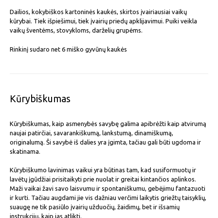
Dailios, kokybiškos kartoninės kaukės, skirtos įvairiausiai vaikų
kūrybai. Tiek išpiešimui, tiek įvairių priedų apklijavimui. Puiki veikla
vaikų šventėms, stovykloms, darželių grupėms.
Rinkinį sudaro net 6 miško gyvūnų kaukės
Kūrybiškumas
Kūrybiškumas, kaip asmenybės savybę galima apibrėžti kaip atvirumą
naujai patirčiai, savarankiškumą, lankstumą, dinamiškumą,
originalumą. Ši savybė iš dalies yra įgimta, tačiau gali būti ugdoma ir
skatinama.
Kūrybiškumo lavinimas vaikui yra būtinas tam, kad susiformuotų ir
lavėtų įgūdžiai prisitaikyti prie nuolat ir greitai kintančios aplinkos.
Maži vaikai žavi savo laisvumu ir spontaniškumu, gebėjimu fantazuoti
ir kurti. Tačiau augdami jie vis dažniau verčimi laikytis griežtų taisyklių,
suaugę ne tik pasiūlo įvairių užduočių, žaidimų, bet ir išsamių
instrukcijų, kaip jas atlikti.