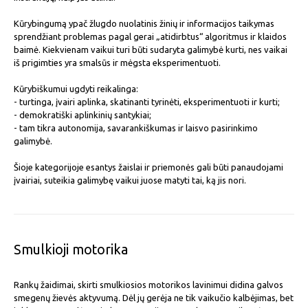
Kūrybingumą ypač žlugdo nuolatinis žinių ir informacijos taikymas
sprendžiant problemas pagal gerai „atidirbtus“ algoritmus ir klaidos
baimė. Kiekvienam vaikui turi būti sudaryta galimybė kurti, nes vaikai
iš prigimties yra smalsūs ir mėgsta eksperimentuoti.
Kūrybiškumui ugdyti reikalinga:
- turtinga, įvairi aplinka, skatinanti tyrinėti, eksperimentuoti ir kurti;
- demokratiški aplinkinių santykiai;
- tam tikra autonomija, savarankiškumas ir laisvo pasirinkimo
galimybė.
Šioje kategorijoje esantys žaislai ir priemonės gali būti panaudojami
įvairiai, suteikia galimybę vaikui juose matyti tai, ką jis nori.
Smulkioji motorika
Rankų žaidimai, skirti smulkiosios motorikos lavinimui didina galvos
smegenų žievės aktyvumą. Dėl jų gerėja ne tik vaikučio kalbėjimas, bet