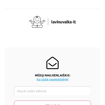
MŪSŲ NAUJIENLAIŠKIS:
Ką rasite naujienlaiškyje