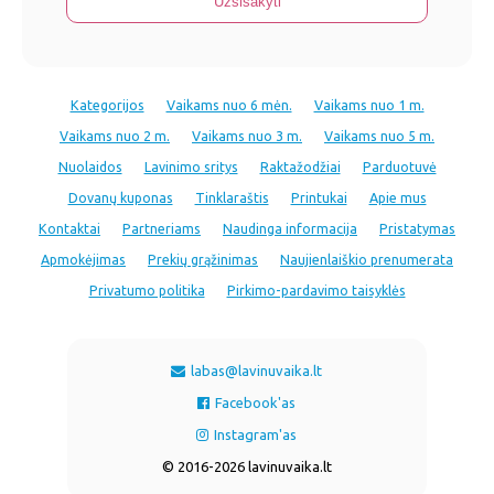
Kategorijos
Vaikams nuo 6 mėn.
Vaikams nuo 1 m.
Vaikams nuo 2 m.
Vaikams nuo 3 m.
Vaikams nuo 5 m.
Nuolaidos
Lavinimo sritys
Raktažodžiai
Parduotuvė
Dovanų kuponas
Tinklaraštis
Printukai
Apie mus
Kontaktai
Partneriams
Naudinga informacija
Pristatymas
Apmokėjimas
Prekių grąžinimas
Naujienlaiškio prenumerata
Privatumo politika
Pirkimo-pardavimo taisyklės
labas@lavinuvaika.lt
Facebook'as
Instagram'as
© 2016-2026 lavinuvaika.lt