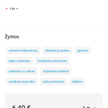
3 m. +
Žymos
advento kalendorius
darželių grupėms
gyvunai
idejos adventui
kūrybinės priemonės
piešimas su vaikais
siužetiniai žaidimai
smulkioji motorika
vaikų šventėms
Velykos
6,40
€
3 m. +