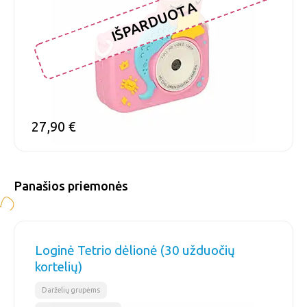
IŠPARDUOTA
27,90
€
Panašios priemonės
Loginė Tetrio dėlionė (30 užduočių
kortelių)
,
,
Darželių grupėms