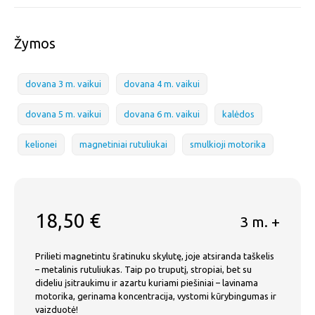
Žymos
dovana 3 m. vaikui
dovana 4 m. vaikui
dovana 5 m. vaikui
dovana 6 m. vaikui
kalėdos
kelionei
magnetiniai rutuliukai
smulkioji motorika
18,50
€
3 m. +
Prilieti magnetintu šratinuku skylutę, joje atsiranda taškelis
– metalinis rutuliukas. Taip po truputį, stropiai, bet su
dideliu įsitraukimu ir azartu kuriami piešiniai – lavinama
motorika, gerinama koncentracija, vystomi kūrybingumas ir
vaizduotė!