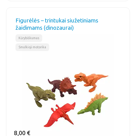
Figurėlės – trintukai siužetiniams
žaidimams (dinozaurai)
,
Kūrybiškumas
Smulkioji motorika
8,00
€