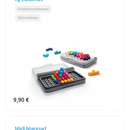
,
Didaktinės priemonės
Stalo žaidimai
9,90
€
Midi Magpad