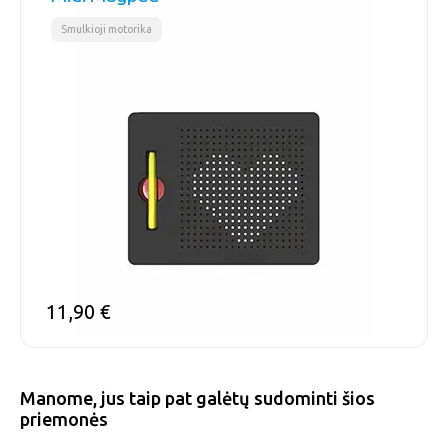
Smulkioji motorika
11,90
€
Manome, jus taip pat galėtų sudominti šios
priemonės