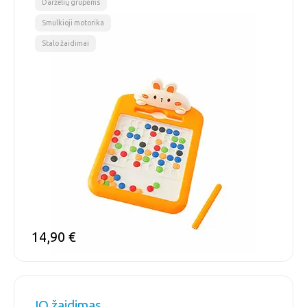
Darželių grupėms
Smulkioji motorika
Stalo žaidimai
14,90
€
IQ žaidimas