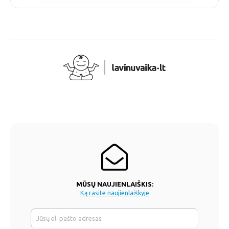
MŪSŲ NAUJIENLAIŠKIS:
Ką rasite naujienlaiškyje