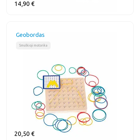
14,90
€
Geobordas
Smulkioji motorika
20,50
€