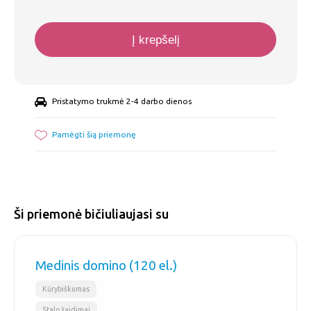
Į krepšelį
Pristatymo trukmė 2-4 darbo dienos
Pamėgti šią priemonę
Ši priemonė bičiuliaujasi su
Medinis domino (120 el.)
,
Kūrybiškumas
Stalo žaidimai