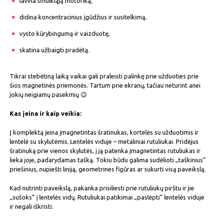
lavina smulkiąją motoriką,
didina koncentracinius įgūdžius ir susitelkimą,
vysto kūrybingumą ir vaizduotę,
skatina užbaigti pradėtą.
Tikrai stebėtiną laiką vaikai gali praleisti palinkę prie užduoties prie
šios magnetinės priemonės. Tartum prie ekranų, tačiau neturint anei
jokių neigiamų pasekmių 😉
Kas įeina ir kaip veikia:
Į komplektą įeina įmagnetintas šratinukas, kortelės su užduotimis ir
lentelė su skylutėmis. Lentelės viduje – metaliniai rutuliukai. Pridėjus
šratinuką prie vienos skylutės, į ją patenka įmagnetintas rutuliukas ir
lieka joje, padarydamas tašką. Tokiu būdu galima sudėlioti „taškinius”
priešinius, nupiešti liniją, geometrines figūras ar sukurti visą paveikslą.
Kad nutrinti paveikslą, pakanka prisiliesti prie rutuliukų pirštu ir jie
„sušoks” į lentelės vidų. Rutuliukai patikimai „paslėpti” lentelės viduje
ir negali iškristi.