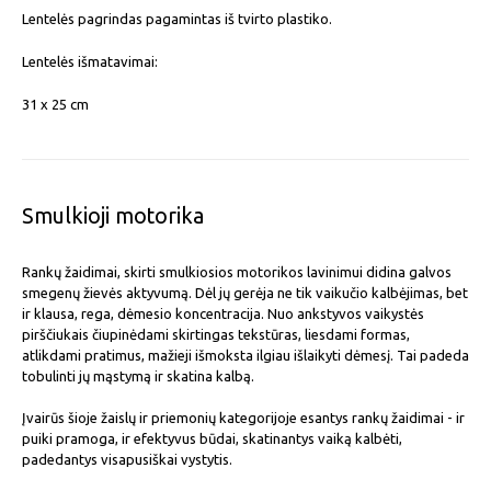
Lentelės pagrindas pagamintas iš tvirto plastiko.
Lentelės išmatavimai:
31 x 25 cm
Smulkioji motorika
Rankų žaidimai, skirti smulkiosios motorikos lavinimui didina galvos
smegenų žievės aktyvumą. Dėl jų gerėja ne tik vaikučio kalbėjimas, bet
ir klausa, rega, dėmesio koncentracija. Nuo ankstyvos vaikystės
pirščiukais čiupinėdami skirtingas tekstūras, liesdami formas,
atlikdami pratimus, mažieji išmoksta ilgiau išlaikyti dėmesį. Tai padeda
tobulinti jų mąstymą ir skatina kalbą.
Įvairūs šioje žaislų ir priemonių kategorijoje esantys rankų žaidimai - ir
puiki pramoga, ir efektyvus būdai, skatinantys vaiką kalbėti,
padedantys visapusiškai vystytis.