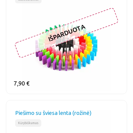
IŠPARDUOTA
7,90
€
Piešimo su šviesa lenta (rožinė)
Kūrybiškumas