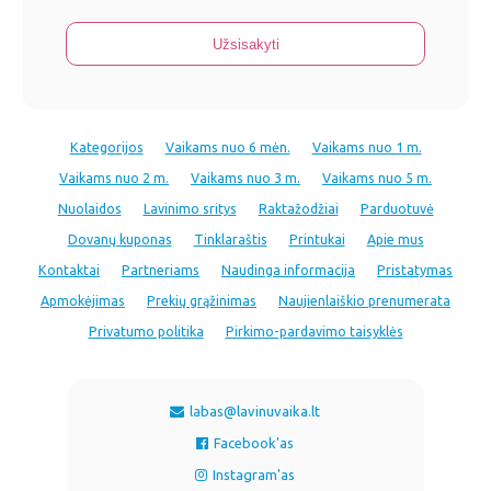
Kategorijos
Vaikams nuo 6 mėn.
Vaikams nuo 1 m.
Vaikams nuo 2 m.
Vaikams nuo 3 m.
Vaikams nuo 5 m.
Nuolaidos
Lavinimo sritys
Raktažodžiai
Parduotuvė
Dovanų kuponas
Tinklaraštis
Printukai
Apie mus
Kontaktai
Partneriams
Naudinga informacija
Pristatymas
Apmokėjimas
Prekių grąžinimas
Naujienlaiškio prenumerata
Privatumo politika
Pirkimo-pardavimo taisyklės
labas@lavinuvaika.lt
Facebook'as
Instagram'as