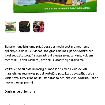
Šią priemonę įsigijome prieš gerą pusmetį ir testavomės namų
aplinkoje. Kaip ir kiekvienas išbaigtas žaidimas, jis periodiškai turi
iškeliauti „atostogų” ir atsirasti ant akių praėjus, tarkime, kokiam
mėnesiui. Tačiau kaskart jį grąžinti iš atostogų tikrai verta!
Vaikai visad su dideliu noru jį čiumpa ir prisimena kaip dėlioti
magnetinius rutuliukus pagal kortelėse pateiktus pavyzdžius arba
kuria savo. Užtvirtina naujai išmoktas raides, skaičius, žodžius. Bando
nupiešti naują piešinį.
Darbas su priemone: