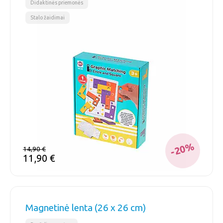
Didaktinės priemonės
Stalo žaidimai
-20%
14,90
€
11,90
€
Magnetinė lenta (26 x 26 cm)
,
,