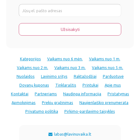
Kategorijos
Vaikams nuo 6 mėn.
Vaikams nuo 1 m.
Vaikams nuo 2 m.
Vaikams nuo 3 m.
Vaikams nuo 5 m.
Nuolaidos
Lavinimo sritys
Raktažodžiai
Parduotuvė
Dovanų kuponas
Tinklaraštis
Printukai
Apie mus
Kontaktai
Partneriams
Naudinga informacija
Pristatymas
Apmokėjimas
Prekių grąžinimas
Naujienlaiškio prenumerata
Privatumo politika
Pirkimo-pardavimo taisyklės
labas@lavinuvaika.lt