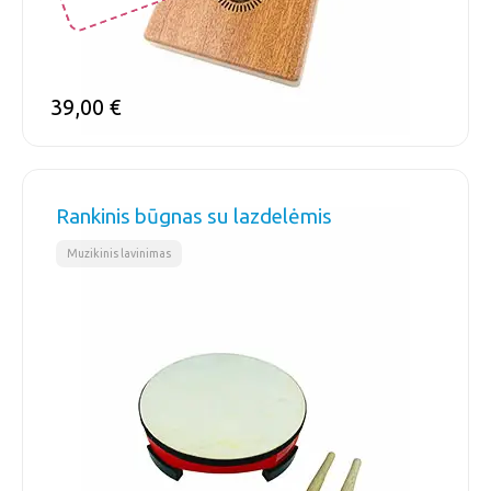
39,00
€
Rankinis būgnas su lazdelėmis
Muzikinis lavinimas