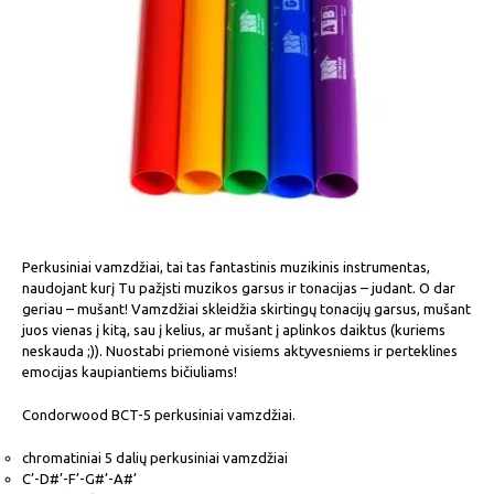
Perkusiniai vamzdžiai, tai tas fantastinis muzikinis instrumentas,
naudojant kurį Tu pažįsti muzikos garsus ir tonacijas – judant. O dar
geriau – mušant! Vamzdžiai skleidžia skirtingų tonacijų garsus, mušant
juos vienas į kitą, sau į kelius, ar mušant į aplinkos daiktus (kuriems
neskauda ;)). Nuostabi priemonė visiems aktyvesniems ir perteklines
emocijas kaupiantiems bičiuliams!
Condorwood BCT-5 perkusiniai vamzdžiai.
chromatiniai 5 dalių perkusiniai vamzdžiai
C’-D#’-F’-G#’-A#’