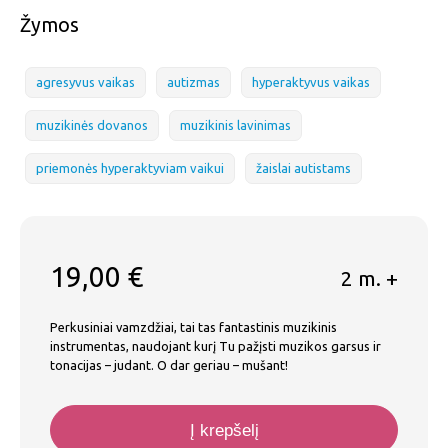
Žymos
agresyvus vaikas
autizmas
hyperaktyvus vaikas
muzikinės dovanos
muzikinis lavinimas
priemonės hyperaktyviam vaikui
žaislai autistams
19,00
€
2 m. +
Perkusiniai vamzdžiai, tai tas fantastinis muzikinis
instrumentas, naudojant kurį Tu pažįsti muzikos garsus ir
tonacijas – judant. O dar geriau – mušant!
Į krepšelį