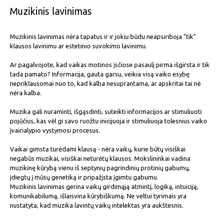
Muzikinis lavinimas
Muzikinis lavinimas nėra tapatus ir ir jokiu būdu neapsiriboja "tik"
klausos lavinimu ar estetinio suvokimo lavinimu.
Ar pagalvojote, kad vaikas motinos įsčiose pasaulį pirma išgirsta ir tik
tada pamato? Informacija, gauta garsu, veikia visą vaiko esybę
nepriklausomai nuo to, kad kalba nesuprantama, ar apskritai tai nė
nėra kalba.
Muzika gali nuraminti, išgąsdinti, suteikti informacijos ar stimuliuoti
pojūčius, kas vėl gi savo ruožtu inicijuoja ir stimuliuoja tolesnius vaiko
įvairialypio vystymosi procesus.
Vaikai gimsta turėdami klausą - nėra vaikų, kurie būtų visiškai
negabūs muzikai, visiškai neturėtų klausos. Mokslininkai vadina
muzikinę kūrybą vienu iš septynių pagrindinių protinių gabumų,
įdiegtų į mūsų genetiką ir pripažįsta įgimtu gabumu.
Muzikinis lavinimas gerina vaikų girdimąją atmintį, logiką, intuiciją,
komunikabilumą, išlaisvina kūrybiškumą. Ne veltui tyrimais yra
nustatyta, kad muzika lavintų vaikų intelektas yra aukštesnis.