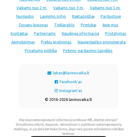
Vaikams nuo 2 m.
Vaikams nuo 3 m.
Vaikams nuo 5 m.
Nuolaidos
Lavinimo sritys
Raktažodžiai
Parduotuvė
Dovanų kuponas
Tinklaraštis
Printukai
Apie mus
Kontaktai
Partneriams
Naudinga informacija
Pristatymas
Apmokėjimas
Prekių grąžinimas
Naujienlaiškio prenumerata
Privatumo politika
Pirkimo-pardavimo taisyklės
labas@lavinuvaika.lt
Facebook'as
Instagram'as
© 2016-2026 lavinuvaika.lt
Visa šioje svetainėje esanti informacija priklauso MB „Ateities istorijos“.
Draudžiama atkurti, kopijuoti, retransliuoti ir publikuoti svetainėje esančią
medžiagą, ar jos dalis bet kokia forma, jeigu nėra gautas atitinkamas raštiškas
leidimas.