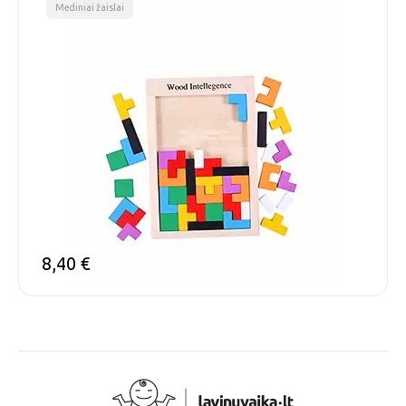
Mediniai žaislai
8,40
€