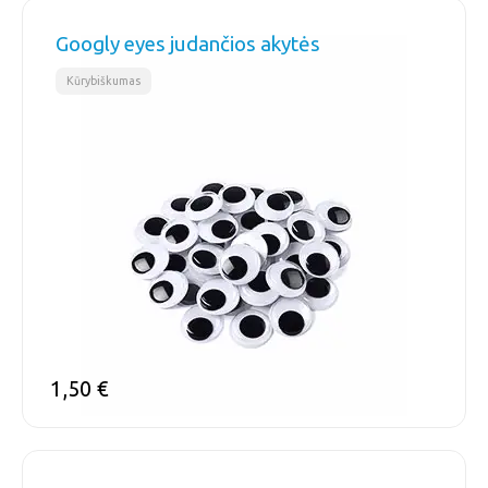
Googly eyes judančios akytės
Kūrybiškumas
1,50
€