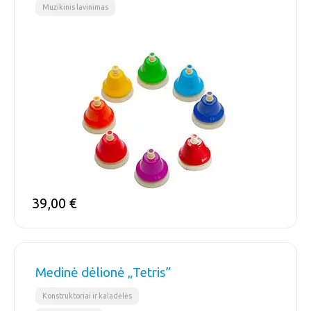
Muzikinis lavinimas
39,00
€
Medinė dėlionė „Tetris”
,
Konstruktoriai ir kaladėlės