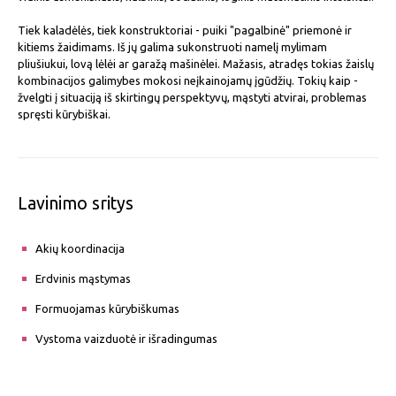
Tiek kaladėlės, tiek konstruktoriai - puiki "pagalbinė" priemonė ir
kitiems žaidimams. Iš jų galima sukonstruoti namelį mylimam
pliušiukui, lovą lėlėi ar garažą mašinėlei. Mažasis, atradęs tokias žaislų
kombinacijos galimybes mokosi neįkainojamų įgūdžių. Tokių kaip -
žvelgti į situaciją iš skirtingų perspektyvų, mąstyti atvirai, problemas
spręsti kūrybiškai.
Lavinimo sritys
Akių koordinacija
Erdvinis mąstymas
Formuojamas kūrybiškumas
Vystoma vaizduotė ir išradingumas