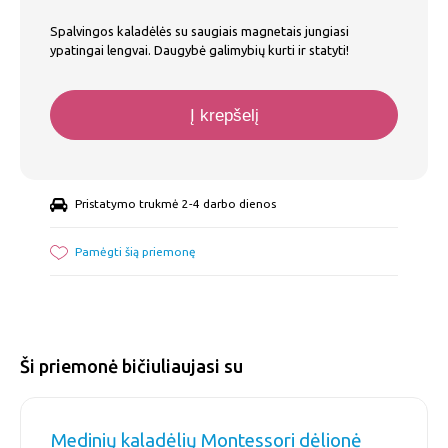
Spalvingos kaladėlės su saugiais magnetais jungiasi
ypatingai lengvai. Daugybė galimybių kurti ir statyti!
Į krepšelį
Pristatymo trukmė 2-4 darbo dienos
Pamėgti šią priemonę
Ši priemonė bičiuliaujasi su
Medinių kaladėlių Montessori dėlionė