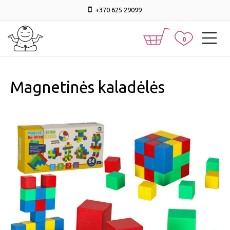
+370 625 29099
0
Magnetinės kaladėlės