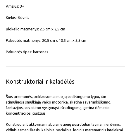
Amžius: 3+
Kiekis: 64 vnt.
Blokelio matmenys: 2,5 cm x 2,5 cm
Pakuotės matmenys: 20,5 cm x 10,5 cm x 5,5 cm
Pakuotės tipas: kartonas
Konstruktoriai ir kaladėlės
Šios priemonės, priklausomai nuo jų sudėtingumo lygio, itin
stimuliuoja smulkiąją vaiko motoriką, skatina savarankiškumo,
fantazijos, suvokimo vystymąsi, išradingumą, gerina dėmesio
koncentracijos įgūdžius.
Konstruojant aktyvinami abu smegenų pusrutuliai, lavinami erdvinis,
vidinis asmeniškasis, kalbinis, socialinis, loginis matematinis intelektai.