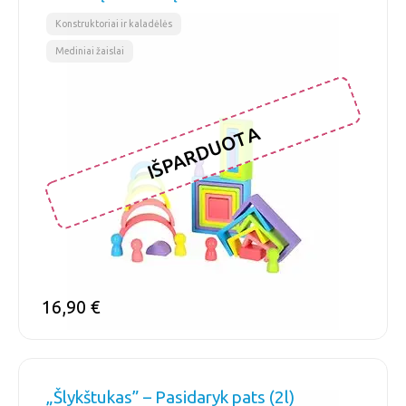
,
Konstruktoriai ir kaladėlės
Mediniai žaislai
IŠPARDUOTA
16,90
€
„Šlykštukas” – Pasidaryk pats (2l)