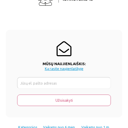
MŪSŲ NAUJIENLAIŠKIS:
Ką rasite naujienlaiškyje
Kategorijos
Vaikams nuo 6 mėn.
Vaikams nuo 1 m.