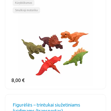
,
Kūrybiškumas
Smulkioji motorika
8,00
€
Figurėlės – trintukai siužetiniams
žaidimams (transportas)