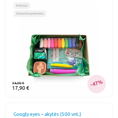
,
Rinkiniai
Sensorinės priemonės
-47%
34,00
€
17,90
€
Googly eyes – akytės (500 vnt.)