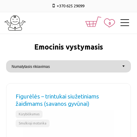
+370 625 29099
0
Emocinis vystymasis
Figurėlės – trintukai siužetiniams
žaidimams (savanos gyvūnai)
,
Kūrybiškumas
Smulkioji motorika