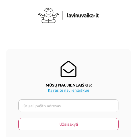
MŪSŲ NAUJIENLAIŠKIS:
Ką rasite naujienlaiškyje