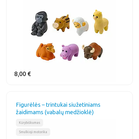
8,00
€
Figurėlės – trintukai siužetiniams
žaidimams (vabalų medžioklė)
,
Kūrybiškumas
Smulkioji motorika