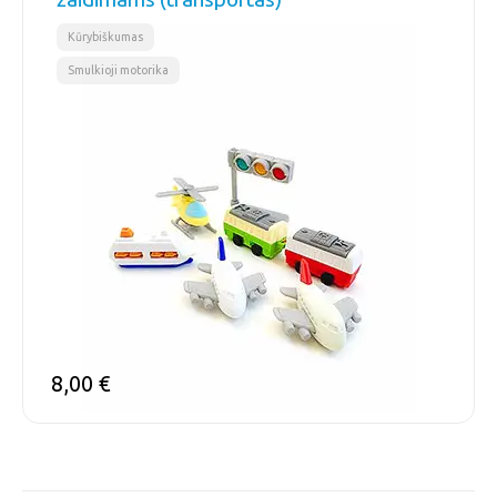
,
Kūrybiškumas
Smulkioji motorika
8,00
€