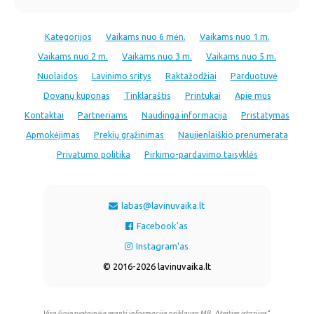
Kategorijos
Vaikams nuo 6 mėn.
Vaikams nuo 1 m.
Vaikams nuo 2 m.
Vaikams nuo 3 m.
Vaikams nuo 5 m.
Nuolaidos
Lavinimo sritys
Raktažodžiai
Parduotuvė
Dovanų kuponas
Tinklaraštis
Printukai
Apie mus
Kontaktai
Partneriams
Naudinga informacija
Pristatymas
Apmokėjimas
Prekių grąžinimas
Naujienlaiškio prenumerata
Privatumo politika
Pirkimo-pardavimo taisyklės
labas@lavinuvaika.lt
Facebook'as
Instagram'as
© 2016-2026 lavinuvaika.lt
Visa šioje svetainėje esanti informacija priklauso MB „Ateities istorijos“.