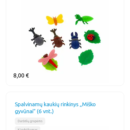
8,00
€
Spalvinamų kaukių rinkinys „Miško
gyvūnai” (6 vnt.)
,
,
Darželių grupėms
Kūrybiškumas