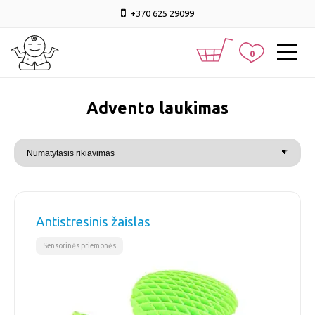
+370 625 29099
0
Advento laukimas
Antistresinis žaislas
Sensorinės priemonės