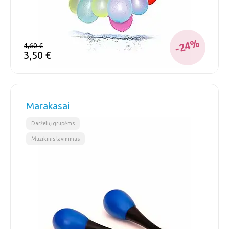
-24%
4,60
€
3,50
€
Marakasai
,
Darželių grupėms
Muzikinis lavinimas