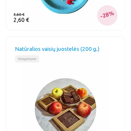
-28%
3,60
€
2,60
€
Natūralios vaisių juostelės (200 g.)
Smagumynai