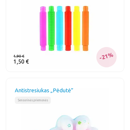
-21%
1,90
€
1,50
€
Antistresiukas „Pėdutė”
Sensorinės priemonės