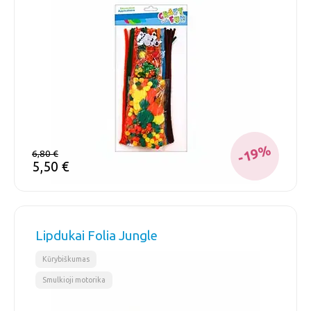
-19%
6,80
€
5,50
€
Lipdukai Folia Jungle
,
Kūrybiškumas
Smulkioji motorika