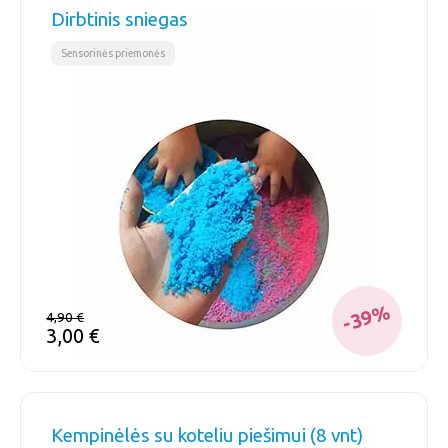
Dirbtinis sniegas
Sensorinės priemonės
-39%
4,90
€
3,00
€
Kempinėlės su koteliu piešimui (8 vnt)