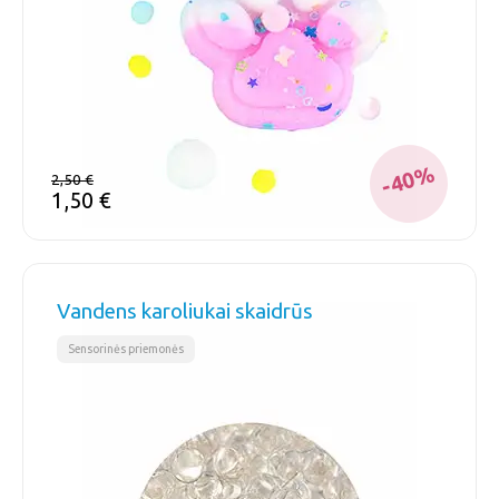
-40%
2,50
€
1,50
€
Vandens karoliukai skaidrūs
Sensorinės priemonės