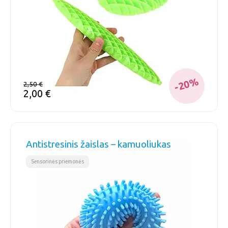
-20%
2,50
€
2,00
€
Antistresinis žaislas – kamuoliukas
Sensorinės priemonės