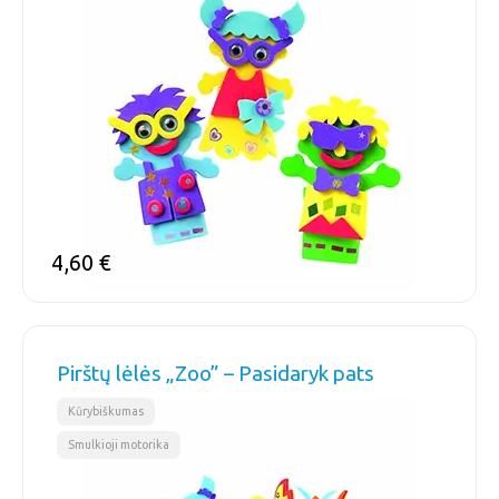
4,60
€
Pirštų lėlės „Zoo” – Pasidaryk pats
,
Kūrybiškumas
Smulkioji motorika