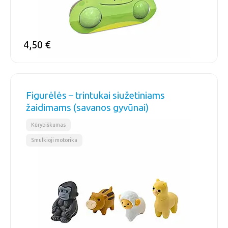
4,50
€
Figurėlės – trintukai siužetiniams
žaidimams (savanos gyvūnai)
,
Kūrybiškumas
Smulkioji motorika