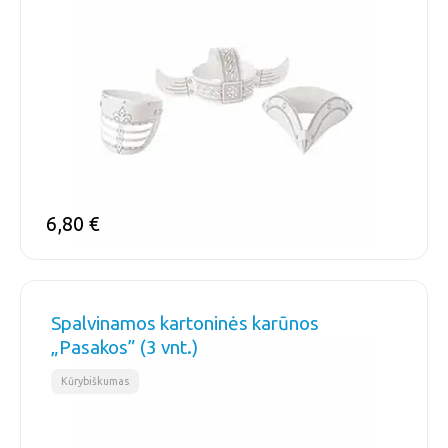
6,80
€
Spalvinamos kartoninės karūnos
„Pasakos” (3 vnt.)
Kūrybiškumas