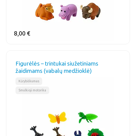
8,00
€
Figurėlės – trintukai siužetiniams
žaidimams (vabalų medžioklė)
,
Kūrybiškumas
Smulkioji motorika