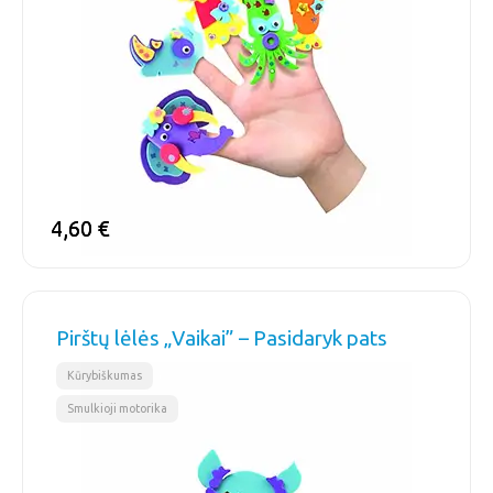
4,60
4,60
€
€
Pirštų lėlės „Vaikai” – Pasidaryk pats
,
Kūrybiškumas
Smulkioji motorika