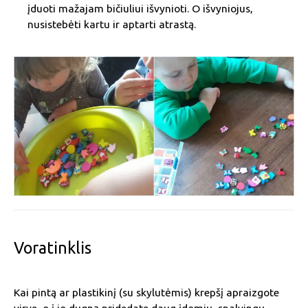
įduoti mažajam bičiuliui išvynioti. O išvyniojus,
nusistebėti kartu ir aptarti atrastą.
Voratinklis
Kai pintą ar plastikinį (su skylutėmis) krepšį apraizgote