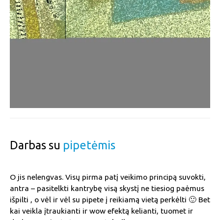
Darbas su
pipetėmis
O jis nelengvas. Visų pirma patį veikimo principą suvokti,
antra – pasitelkti kantrybę visą skystį ne tiesiog paėmus
išpilti , o vėl ir vėl su pipete į reikiamą vietą perkėlti 🙂 Bet
kai veikla įtraukianti ir wow efektą kelianti, tuomet ir