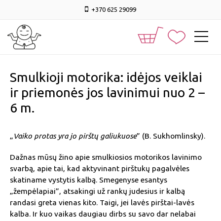
+370 625 29099
Smulkioji motorika: idėjos veiklai
ir priemonės jos lavinimui nuo 2 –
6 m.
„
Vaiko protas yra jo pirštų galiukuose
” (B. Sukhomlinsky).
Dažnas mūsų žino apie smulkiosios motorikos lavinimo
svarbą, apie tai, kad aktyvinant pirštukų pagalvėles
skatiname vystytis kalbą. Smegenyse esantys
„žempėlapiai”, atsakingi už rankų judesius ir kalbą
randasi greta vienas kito. Taigi, jei lavės pirštai-lavės
kalba. Ir kuo vaikas daugiau dirbs su savo dar nelabai