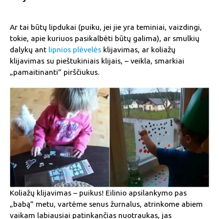
Ar tai būtų lipdukai (puiku, jei jie yra teminiai, vaizdingi,
tokie, apie kuriuos pasikalbėti būtų galima), ar smulkių
dalykų ant
lipnios plėvelės
klijavimas, ar koliažų
klijavimas su pieštukiniais klijais, – veikla, smarkiai
„pamaitinanti” pirščiukus.
Koliažų klijavimas – puikus! Eilinio apsilankymo pas
„babą” metu, vartėme senus žurnalus, atrinkome abiem
vaikam labiausiai patinkančias nuotraukas, jas