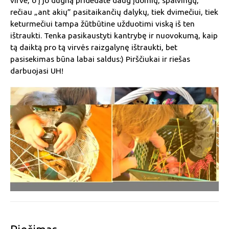
virve, o į jo dugną pridedate daug įdomių, spalvingų,
rečiau „ant akių” pasitaikančių dalykų, tiek dvimečiui, tiek
keturmečiui tampa žūtbūtine užduotimi viską iš ten
ištraukti. Tenka pasikaustyti kantrybę ir nuovokumą, kaip
tą daiktą pro tą virvės raizgalynę ištraukti, bet
pasisekimas būna labai saldus:) Pirščiukai ir riešas
darbuojasi UH!