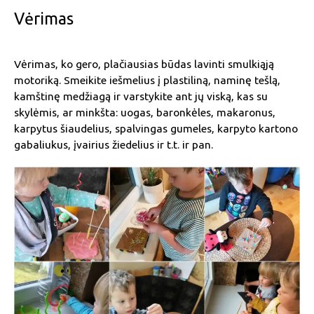
Vėrimas
Vėrimas, ko gero, plačiausias būdas lavinti smulkiąją
motoriką. Smeikite iešmelius į plastiliną, naminę tešlą,
kamštinę medžiagą ir varstykite ant jų viską, kas su
skylėmis, ar minkšta: uogas, baronkėles, makaronus,
karpytus šiaudelius, spalvingas gumeles, karpyto kartono
gabaliukus, įvairius žiedelius ir t.t. ir pan.