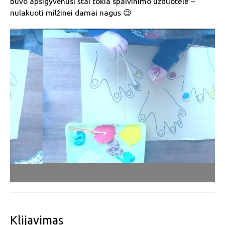
buvo apsigyvenusi štai tokia spalvinimo užduotėlė –
nulakuoti milžinei damai nagus 😉
Klijavimas