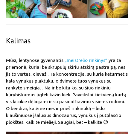
Kalimas
Mūsų lentynose gyvenantis
„meistrelio rinkinys”
yra ta
priemonė, kuriai be skrupulų skiriu atskirą pastraipą, nes
jis to vertas, dievaži. Ta koncentracija, su kuria keturmetis
kala vynukus plaktuku, o dvimete tuos vynukus su
rankyte smeigia…Na ir be kita ko, su šiuo rinkiniu
kūrybiškumas ūgteli kažin kiek. Paveikslai kiekvieną kartą
vis kitokie dėliojami ir su pasididžiavimu visiems rodomi.
O bendrai, kalėme mes ir prieš rinkinuką – ledo
kiaušiniuose įšalusius dinozaurus, vynukus į putplasčio
plokštes. Kalkite mielieji. Saugiai, bet – kalkite 😉