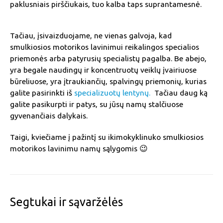
paklusniais pirščiukais, tuo kalba taps suprantamesnė.
Tačiau, įsivaizduojame, ne vienas galvoja, kad
smulkiosios motorikos lavinimui reikalingos specialios
priemonės arba patyrusių specialistų pagalba. Be abejo,
yra begale naudingų ir koncentruotų veiklų įvairiuose
būreliuose, yra įtraukiančių, spalvingų priemonių, kurias
galite pasirinkti iš
specializuotų lentynų.
Tačiau daug ką
galite pasikurpti ir patys, su jūsų namų stalčiuose
gyvenančiais dalykais.
Taigi, kviečiame į pažintį su ikimokyklinuko smulkiosios
motorikos lavinimu namų sąlygomis 😉
Segtukai ir sąvaržėlės