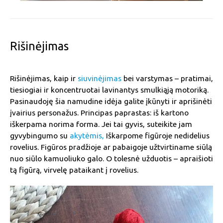
Rišinėjimas
Rišinėjimas, kaip ir
siuvinėjimas
bei varstymas – pratimai,
tiesiogiai ir koncentruotai lavinantys smulkiąją motoriką.
Pasinaudoję šia namudine idėja galite įkūnyti ir aprišinėti
įvairius personažus. Principas paprastas: iš kartono
iškerpama norima forma. Jei tai gyvis, suteikite jam
gyvybingumo su
akytėmis,
Iškarpome figūroje nedidelius
rovelius. Figūros pradžioje ar pabaigoje užtvirtiname siūlą
nuo siūlo kamuoliuko galo. O tolesnė užduotis – apraišioti
tą figūrą, virvelę pataikant į rovelius.