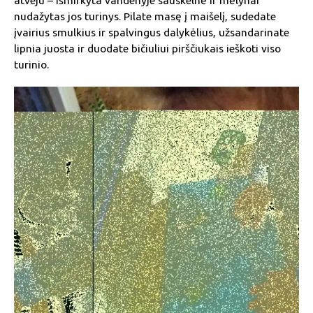
nudažytas jos turinys. Pilate masę į maišelį, sudedate
įvairius smulkius ir spalvingus dalykėlius, užsandarinate
lipnia juosta ir duodate bičiuliui pirščiukais ieškoti viso
turinio.