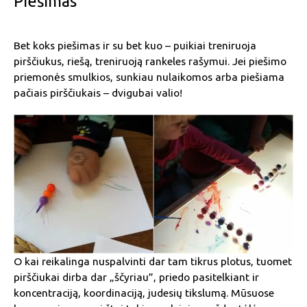
Piešimas
Bet koks piešimas ir su bet kuo – puikiai treniruoja
pirščiukus, riešą, treniruoją rankeles rašymui. Jei piešimo
priemonės smulkios, sunkiau nulaikomos arba piešiama
pačiais pirščiukais – dvigubai valio!
O kai reikalinga nuspalvinti dar tam tikrus plotus, tuomet
pirščiukai dirba dar „ščyriau”, priedo pasitelkiant ir
koncentraciją, koordinaciją, judesių tikslumą. Mūsuose