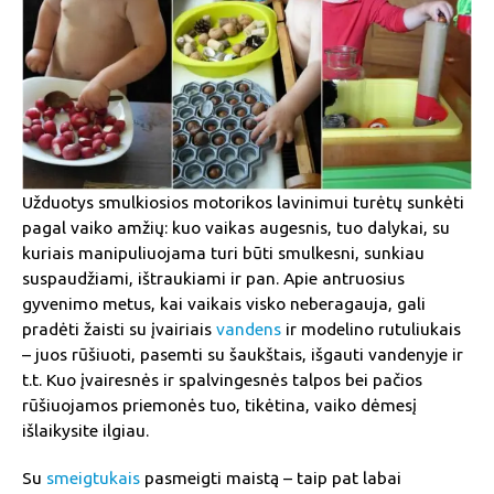
Užduotys smulkiosios motorikos lavinimui turėtų sunkėti
pagal vaiko amžių: kuo vaikas augesnis, tuo dalykai, su
kuriais manipuliuojama turi būti smulkesni, sunkiau
suspaudžiami, ištraukiami ir pan. Apie antruosius
gyvenimo metus, kai vaikais visko neberagauja, gali
pradėti žaisti su įvairiais
vandens
ir modelino rutuliukais
– juos rūšiuoti, pasemti su šaukštais, išgauti vandenyje ir
t.t. Kuo įvairesnės ir spalvingesnės talpos bei pačios
rūšiuojamos priemonės tuo, tikėtina, vaiko dėmesį
išlaikysite ilgiau.
Su
smeigtukais
pasmeigti maistą – taip pat labai