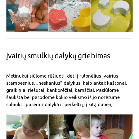
Įvairių smulkių dalykų griebimas
Metinukui siūlome rūšiuoti, dėti į rulonėlius įvairius
stambesnius, „neskanius” dalykus, kaip antai: kaštonai,
graikiniai riešutai, kankorėžiai, kamščiai. Pasiūlome
šaukštą bei parodome kokio veiksmo iš jo norėtume
sulaukti: pasemti dalyką ir perkelti jį į kitą dubenį.