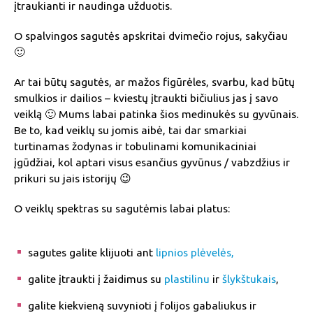
įtraukianti ir naudinga užduotis.
O spalvingos sagutės apskritai dvimečio rojus, sakyčiau
🙂
Ar tai būtų sagutės, ar mažos figūrėles, svarbu, kad būtų
smulkios ir dailios – kviestų įtraukti bičiulius jas į savo
veiklą 🙂 Mums labai patinka šios medinukės su gyvūnais.
Be to, kad veiklų su jomis aibė, tai dar smarkiai
turtinamas žodynas ir tobulinami komunikaciniai
įgūdžiai, kol aptari visus esančius gyvūnus / vabzdžius ir
prikuri su jais istorijų 😉
O veiklų spektras su sagutėmis labai platus:
sagutes galite klijuoti ant
lipnios plėvelės,
galite įtraukti į žaidimus su
plastilinu
ir
šlykštukais
,
galite kiekvieną suvynioti į folijos gabaliukus ir