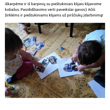
iškarpėme ir iš karpinių su pieštukiniais klijais klijavome
koliažus. Pasididžiavimo verti paveikslai gavos:) Ačiū
žirklėms ir pieštukiniams klijams už pirščiukų įdarbinimą!