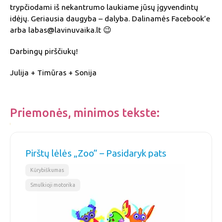
trypčiodami iš nekantrumo laukiame jūsų įgyvendintų
idėjų. Geriausia daugyba – dalyba. Dalinamės Facebook’e
arba labas@lavinuvaika.lt 😉
Darbingų pirščiukų!
Julija + Timūras + Sonija
Priemonės, minimos tekste:
Pirštų lėlės „Zoo” – Pasidaryk pats
,
Kūrybiškumas
Smulkioji motorika