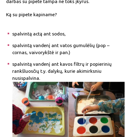
darbas su pipete tampa ne toks įkyrus.
Ką su pipete kapiname?
spalvintą actą ant sodos,
spalvintą vandenį ant vatos gumulėlių (pop –
cornas, vaivorykštė ir pan.)
spalvintą vandenį ant kavos filtrų ir popierinių
rankšluosčių t.y. dalykų, kurie akimirksniu
nusispalvina.