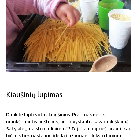
Kiaušinių lupimas
Duokite lupti virtus kiaušinius. Pratimas ne tik
mankštinantis pirštelius, bet ir vystantis savarankiškumą.
Sakysite „maisto gadinimas”? Drįsčiau paprieštarauti: kai
bičiulis tiek pastangų įdeda į užburiantį lukšto lupimo