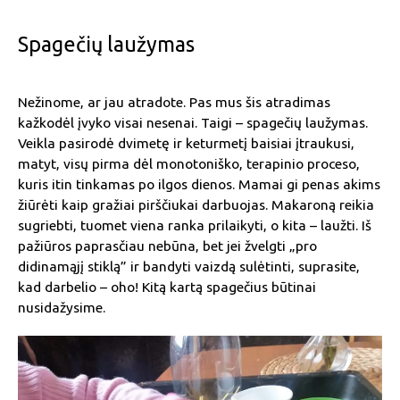
Spagečių laužymas
Nežinome, ar jau atradote. Pas mus šis atradimas
kažkodėl įvyko visai nesenai. Taigi – spagečių laužymas.
Veikla pasirodė dvimetę ir keturmetį baisiai įtraukusi,
matyt, visų pirma dėl monotoniško, terapinio proceso,
kuris itin tinkamas po ilgos dienos. Mamai gi penas akims
žiūrėti kaip gražiai pirščiukai darbuojas. Makaroną reikia
sugriebti, tuomet viena ranka prilaikyti, o kita – laužti. Iš
pažiūros paprasčiau nebūna, bet jei žvelgti „pro
didinamąjį stiklą” ir bandyti vaizdą sulėtinti, suprasite,
kad darbelio – oho! Kitą kartą spagečius būtinai
nusidažysime.