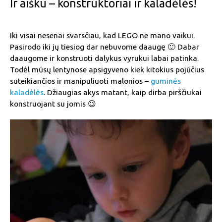
Ir aišku – konstruktoriai ir kaladėlės!
Iki visai nesenai svarsčiau, kad LEGO ne mano vaikui.
Pasirodo iki jų tiesiog dar nebuvome daaugę 🙂 Dabar
daaugome ir konstruoti dalykus vyrukui labai patinka.
Todėl mūsų lentynose apsigyveno kiek kitokius pojūčius
suteikiančios ir manipuliuoti malonios –
guminės
kaladėlės
. Džiaugias akys matant, kaip dirba pirščiukai
konstruojant su jomis 😉