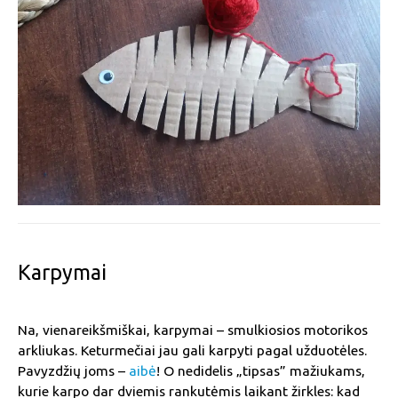
Karpymai
Na, vienareikšmiškai, karpymai – smulkiosios motorikos
arkliukas. Keturmečiai jau gali karpyti pagal užduotėles.
Pavyzdžių joms –
aibė
! O nedidelis „tipsas” mažiukams,
kurie karpo dar dviemis rankutėmis laikant žirkles: kad