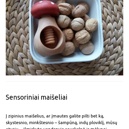
Sensoriniai maišeliai
Į zipinius maišelius, ar įmautes galite pilti bet ką,
skystesnio, minkštesnio – šampūną, indų ploviklį, mūsų
atveju – išmirkyta vandenyje sauskelnė ir mėlynai