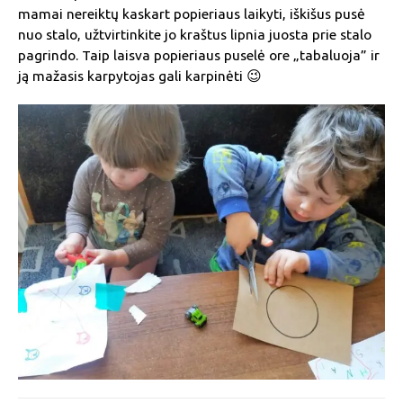
mamai nereiktų kaskart popieriaus laikyti, iškišus pusė
nuo stalo, užtvirtinkite jo kraštus lipnia juosta prie stalo
pagrindo. Taip laisva popieriaus puselė ore „tabaluoja” ir
ją mažasis karpytojas gali karpinėti 😉