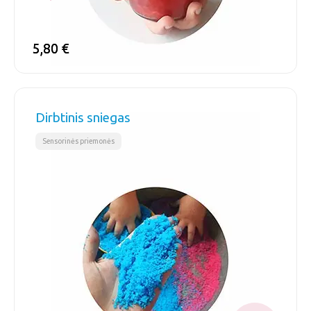
5,80
5,80
€
€
Dirbtinis sniegas
Sensorinės priemonės