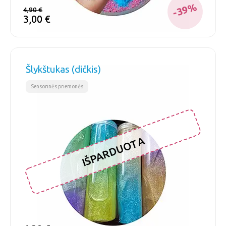
-39%
4,90
4,90
€
€
3,00
3,00
€
€
Šlykštukas (dičkis)
Sensorinės priemonės
IŠPARDUOTA