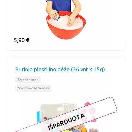
5,90
5,90
€
€
Puriojo plastilino dėžė (36 vnt x 15g)
,
Kūrybiškumas
Sensorinės priemonės
IŠPARDUOTA