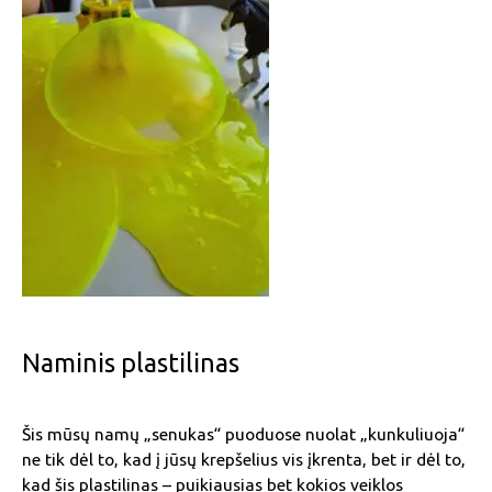
Naminis plastilinas
Šis mūsų namų „senukas“ puoduose nuolat „kunkuliuoja“
ne tik dėl to, kad į jūsų krepšelius vis įkrenta, bet ir dėl to,
kad šis plastilinas – puikiausias bet kokios veiklos