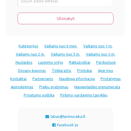
Kategorijos
Vaikams nuo 6 mėn.
Vaikams nuo 1 m.
Vaikams nuo 2 m.
Vaikams nuo 3 m.
Vaikams nuo 5 m.
Nuolaidos
Lavinimo sritys
Raktažodžiai
Parduotuvė
Dovanų kuponas
Tinklaraštis
Printukai
Apie mus
Kontaktai
Partneriams
Naudinga informacija
Pristatymas
Apmokėjimas
Prekių grąžinimas
Naujienlaiškio prenumerata
Privatumo politika
Pirkimo-pardavimo taisyklės
labas@lavinuvaika.lt
Facebook'as