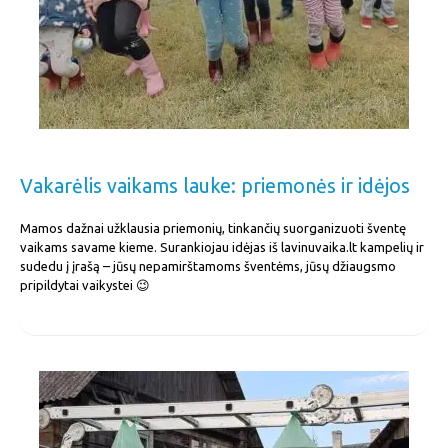
Vakarėlis vaikams lauke: priemonės ir idėjos
Mamos dažnai užklausia priemonių, tinkančių suorganizuoti šventę
vaikams savame kieme. Surankiojau idėjas iš lavinuvaika.lt kampelių ir
sudedu į įrašą – jūsų nepamirštamoms šventėms, jūsų džiaugsmo
pripildytai vaikystei 😉