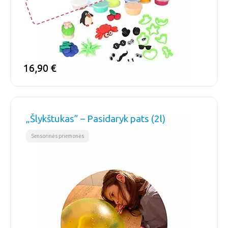
16,90
16,90
€
€
„Šlykštukas” – Pasidaryk pats (2l)
Sensorinės priemonės