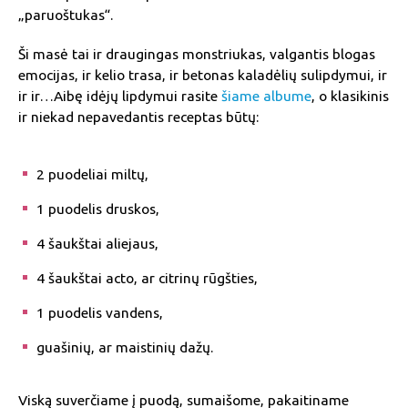
„paruoštukas“.
Ši masė tai ir draugingas monstriukas, valgantis blogas
emocijas, ir kelio trasa, ir betonas kaladėlių sulipdymui, ir
ir ir…Aibę idėjų lipdymui rasite
šiame albume
, o klasikinis
ir niekad nepavedantis receptas būtų:
2 puodeliai miltų,
1 puodelis druskos,
4 šaukštai aliejaus,
4 šaukštai acto, ar citrinų rūgšties,
1 puodelis vandens,
guašinių, ar maistinių dažų.
Viską suverčiame į puodą, sumaišome, pakaitiname