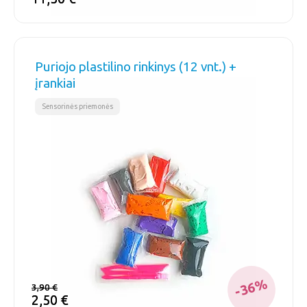
Puriojo plastilino rinkinys (12 vnt.) +
įrankiai
Sensorinės priemonės
-36%
3,90
3,90
€
€
2,50
2,50
€
€