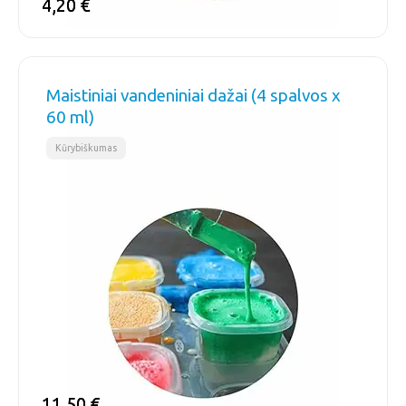
4,20
4,20
€
€
Maistiniai vandeniniai dažai (4 spalvos x
60 ml)
Kūrybiškumas
11,50
11,50
€
€