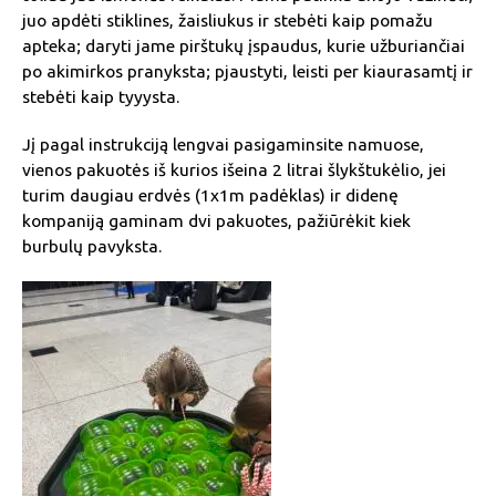
juo apdėti stiklines, žaisliukus ir stebėti kaip pomažu
apteka; daryti jame pirštukų įspaudus, kurie užburiančiai
po akimirkos pranyksta; pjaustyti, leisti per kiaurasamtį ir
stebėti kaip tyyysta.
Jį pagal instrukciją lengvai pasigaminsite namuose,
vienos pakuotės iš kurios išeina 2 litrai šlykštukėlio, jei
turim daugiau erdvės (1x1m padėklas) ir didenę
kompaniją gaminam dvi pakuotes, pažiūrėkit kiek
burbulų pavyksta.