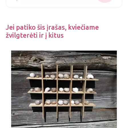
Jei patiko šis įrašas, kviečiame
žvilgterėti ir į kitus