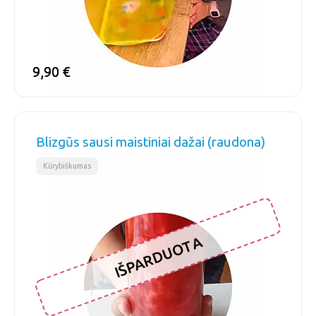
9,90
9,90
€
€
Blizgūs sausi maistiniai dažai (raudona)
Kūrybiškumas
IŠPARDUOTA