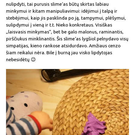
nulipdyti, tai purusis slime‘as būtų skirtas labiau
minkymui ir kitam manipuliavimui: idėjimui į talpą ir
stebėjimui, kaip jis pasklinda po ją, tampymui, plėšymui,
sulipdymui į vieną ir t.t. Nieko konkretaus. Visiškas
„laisvasis minkymas“, bet be galo malonus, raminantis,
pirščiukus minklinantis. Šis slime‘as lygšiol pelnydavo visų
simpatijas, kieno rankose atsidurdavo. Amžiaus cenzo
šiam reikalui nėra. Bile į burną jau visko lipdytojas
nebesidėtų 😉