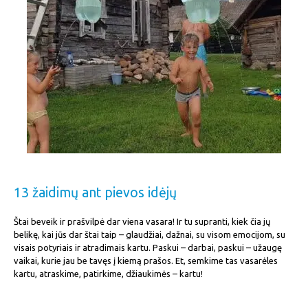
13 žaidimų ant pievos idėjų
Štai beveik ir prašvilpė dar viena vasara! Ir tu supranti, kiek čia jų
belikę, kai jūs dar štai taip – glaudžiai, dažnai, su visom emocijom, su
visais potyriais ir atradimais kartu. Paskui – darbai, paskui – užaugę
vaikai, kurie jau be tavęs į kiemą prašos. Et, semkime tas vasarėles
kartu, atraskime, patirkime, džiaukimės – kartu!