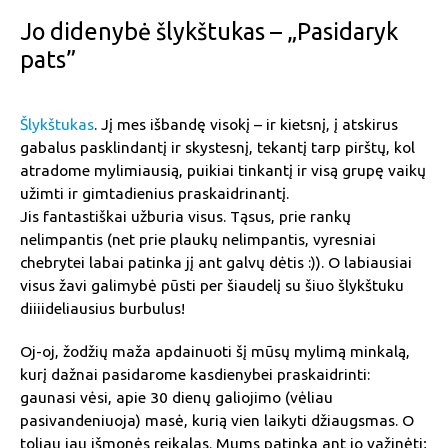
Jo didenybė šlykštukas – „Pasidaryk
pats”
Šlykštukas
. Jį mes išbandę visokį – ir kietsnį, į atskirus
gabalus pasklindantį ir skystesnį, tekantį tarp pirštų, kol
atradome mylimiausią, puikiai tinkantį ir visą grupę vaikų
užimti ir gimtadienius praskaidrinantį.
Jis fantastiškai užburia visus. Tąsus, prie rankų
nelimpantis (net prie plaukų nelimpantis, vyresniai
chebrytei labai patinka jį ant galvų dėtis :)). O labiausiai
visus žavi galimybė pūsti per šiaudelį su šiuo šlykštuku
diiiideliausius burbulus!
Oj-oj, žodžių maža apdainuoti šį mūsų mylimą minkalą,
kurį dažnai pasidarome kasdienybei praskaidrinti:
gaunasi vėsi, apie 30 dienų galiojimo (vėliau
pasivandeniuoja) masė, kurią vien laikyti džiaugsmas. O
toliau jau išmonės reikalas. Mums patinka ant jo važinėti;