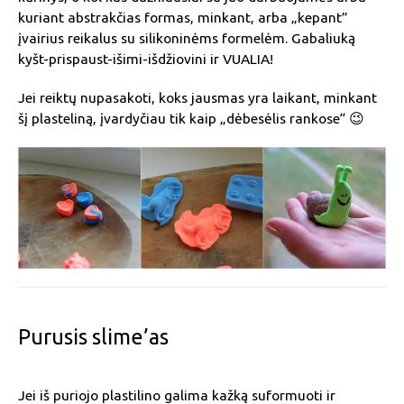
kuriant abstrakčias formas, minkant, arba „kepant”
įvairius reikalus su silikoninėms formelėm. Gabaliuką
kyšt-prispaust-išimi-išdžiovini ir VUALIA!
Jei reiktų nupasakoti, koks jausmas yra laikant, minkant
šį plasteliną, įvardyčiau tik kaip „dėbesėlis rankose“ 😉
Purusis slime’as
Jei iš puriojo plastilino galima kažką suformuoti ir