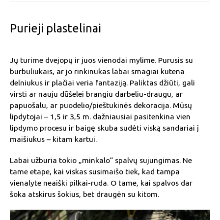
Purieji plastelinai
Jų turime dvejopų ir juos vienodai mylime. Purusis su
burbuliukais, ar jo rinkinukas labai smagiai kutena
delniukus ir plačiai veria fantaziją. Paliktas džiūti, gali
virsti ar nauju dūšelei brangiu darbeliu-draugu, ar
papuošalu, ar puodelio/pieštukinės dekoracija. Mūsų
lipdytojai – 1,5 ir 3,5 m. dažniausiai pasitenkina vien
lipdymo procesu ir baigę skuba sudėti viską sandariai į
maišiukus – kitam kartui.
Labai užburia tokio „minkalo“ spalvų sujungimas. Ne
tame etape, kai viskas susimaišo tiek, kad tampa
vienalyte neaiški pilkai-ruda. O tame, kai spalvos dar
šoka atskirus šokius, bet draugėn su kitom.