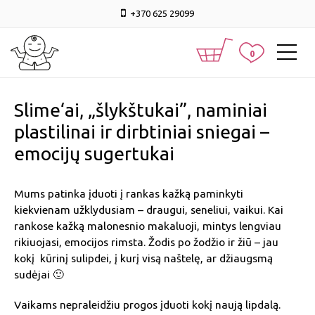
+370 625 29099
0
Slime‘ai, „šlykštukai”, naminiai
plastilinai ir dirbtiniai sniegai –
emocijų sugertukai
Mums patinka įduoti į rankas kažką paminkyti
kiekvienam užklydusiam – draugui, seneliui, vaikui. Kai
rankose kažką malonesnio makaluoji, mintys lengviau
rikiuojasi, emocijos rimsta. Žodis po žodžio ir žiū – jau
kokį kūrinį sulipdei, į kurį visą naštelę, ar džiaugsmą
sudėjai 🙂
Vaikams nepraleidžiu progos įduoti kokį naują lipdalą.