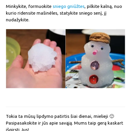
Minkykite, formuokite
sniego gniūžtes
, pilkite kalną, nuo
kurio ridensite mašinėles, statykite sniego senį, jį
nudažykite.
Tokia ta mūsų lipdymo patirtis šiai dienai, mielieji 🙂
Pasipasakokite ir jūs apie savąją. Mums taip gerą kaskart
išgirsti Jus!