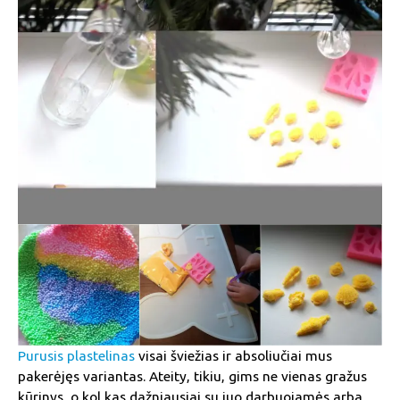
Purusis plastelinas
visai šviežias ir absoliučiai mus
pakerėjęs variantas. Ateity, tikiu, gims ne vienas gražus
kūrinys, o kol kas dažniausiai su juo darbuojamės arba