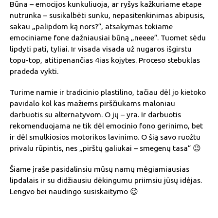
Būna – emocijos kunkuliuoja, ar ryšys kažkuriame etape
nutrunka – susikalbėti sunku, nepasitenkinimas abipusis,
sakau „palipdom ką nors?“, atsakymas tokiame
emociniame fone dažniausiai būną „neeee“. Tuomet sėdu
lipdyti pati, tyliai. Ir visada visada už nugaros išgirstu
topu-top, atitipenančias 4ias kojytes. Proceso stebuklas
pradeda vykti.
Turime namie ir tradicinio plastilino, tačiau dėl jo kietoko
pavidalo kol kas mažiems pirščiukams maloniau
darbuotis su alternatyvom. O jų – yra. Ir darbuotis
rekomenduojama ne tik dėl emocinio fono gerinimo, bet
ir dėl smulkiosios motorikos lavinimo. O šią savo ruožtu
privalu rūpintis, nes „pirštų galiukai – smegenų tasa“ 😉
Šiame įraše pasidalinsiu mūsų namų mėgiamiausias
lipdalais ir su didžiausiu dėkingumu priimsiu jūsų idėjas.
Lengvo bei naudingo susiskaitymo 😉