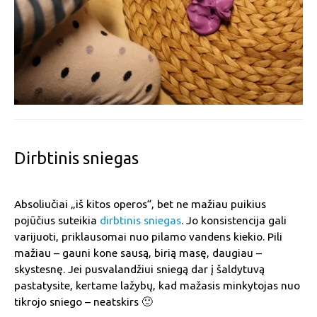
Dirbtinis sniegas
Absoliučiai „iš kitos operos“, bet ne mažiau puikius
pojūčius suteikia
dirbtinis sniegas
. Jo konsistencija gali
varijuoti, priklausomai nuo pilamo vandens kiekio. Pili
mažiau – gauni kone sausą, birią masę, daugiau –
skystesnę. Jei pusvalandžiui sniegą dar į šaldytuvą
pastatysite, kertame lažybų, kad mažasis minkytojas nuo
tikrojo sniego – neatskirs 🙂