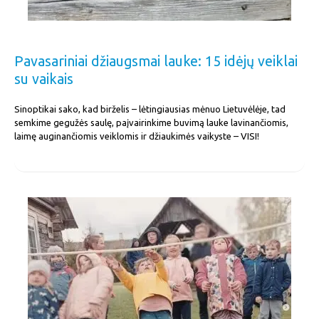
Pavasariniai džiaugsmai lauke: 15 idėjų veiklai
su vaikais
Sinoptikai sako, kad birželis – lėtingiausias mėnuo Lietuvėlėje, tad
semkime gegužės saulę, paįvairinkime buvimą lauke lavinančiomis,
laimę auginančiomis veiklomis ir džiaukimės vaikyste – VISI!