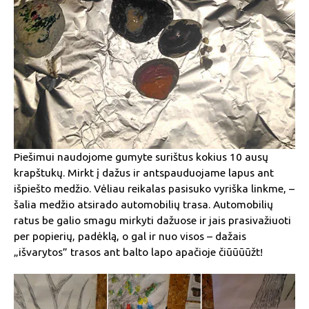
Piešimui naudojome gumyte surištus kokius 10 ausų
krapštukų. Mirkt į dažus ir antspauduojame lapus ant
išpiešto medžio. Vėliau reikalas pasisuko vyriška linkme, –
šalia medžio atsirado automobilių trasa. Automobilių
ratus be galio smagu mirkyti dažuose ir jais prasivažiuoti
per popierių, padėklą, o gal ir nuo visos – dažais
„išvarytos” trasos ant balto lapo apačioje čiūūūūžt!