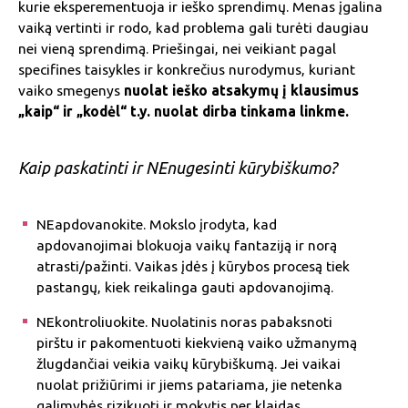
kurie eksperementuoja ir ieško sprendimų. Menas įgalina
vaiką vertinti ir rodo, kad problema gali turėti daugiau
nei vieną sprendimą. Priešingai, nei veikiant pagal
specifines taisykles ir konkrečius nurodymus, kuriant
vaiko smegenys
nuolat ieško atsakymų į klausimus
„kaip“ ir „kodėl“ t.y. nuolat dirba tinkama linkme.
Kaip paskatinti ir NEnugesinti kūrybiškumo?
NEapdovanokite. Mokslo įrodyta, kad
apdovanojimai blokuoja vaikų fantaziją ir norą
atrasti/pažinti. Vaikas įdės į kūrybos procesą tiek
pastangų, kiek reikalinga gauti apdovanojimą.
NEkontroliuokite. Nuolatinis noras pabaksnoti
pirštu ir pakomentuoti kiekvieną vaiko užmanymą
žlugdančiai veikia vaikų kūrybiškumą. Jei vaikai
nuolat prižiūrimi ir jiems patariama, jie netenka
galimybės rizikuoti ir mokytis per klaidas.