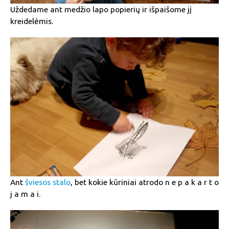
Uždedame ant medžio lapo popierių ir išpaišome jį
kreidelėmis.
Ant
šviesos stalo
, bet kokie kūriniai atrodo n e p a k a r t o
j a m a i.