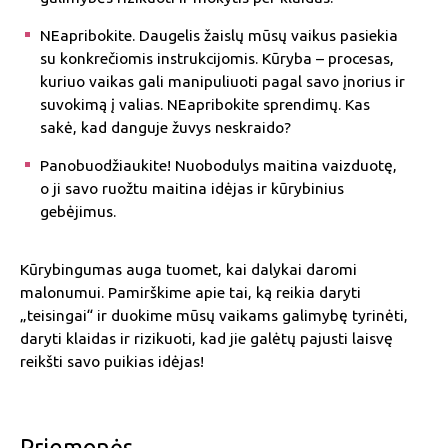
NEapribokite. Daugelis žaislų mūsų vaikus pasiekia
su konkrečiomis instrukcijomis. Kūryba – procesas,
kuriuo vaikas gali manipuliuoti pagal savo įnorius ir
suvokimą į valias. NEapribokite sprendimų. Kas
sakė, kad danguje žuvys neskraido?
Panobuodžiaukite! Nuobodulys maitina vaizduotę,
o ji savo ruožtu maitina idėjas ir kūrybinius
gebėjimus.
Kūrybingumas auga tuomet, kai dalykai daromi
malonumui. Pamirškime apie tai, ką reikia daryti
„teisingai“ ir duokime mūsų vaikams galimybę tyrinėti,
daryti klaidas ir rizikuoti, kad jie galėtų pajusti laisvę
reikšti savo puikias idėjas!
Priemonės