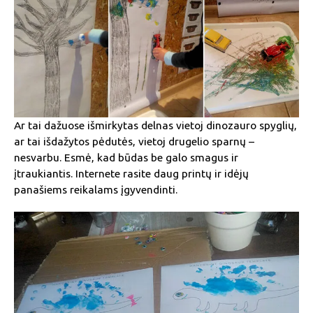
Ar tai dažuose išmirkytas delnas vietoj dinozauro spyglių,
ar tai išdažytos pėdutės, vietoj drugelio sparnų –
nesvarbu. Esmė, kad būdas be galo smagus ir
įtraukiantis. Internete rasite daug printų ir idėjų
panašiems reikalams įgyvendinti.