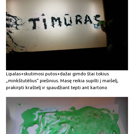
Lipalas+skutimosi putos+dažai gimdo štai tokius
„minkštutėlius“ piešinius. Masę reikia supilti į maišelį,
prakirpti kraštelį ir spaudžiant tepti ant kartono