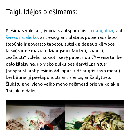
Taigi, idėjos piešimams:
Piešimas voleliais, įvairiais antspaudais su
daug dažų
ant
šviesos staliuko
, ar tiesiog ant plataus popieriaus lapo
(tebūnie ir apversto tapeto), suteikia daaaug kūrybos
laisvės ir ne mažiau džiaugsmo. Mirkyti, spausti,
„važiuoti” voleliu, sukioti, sesę papeckioti 🙂 – visa tai be
galo išlaisvina. Po visko puiku pasidaryti „printus”
(prispausti ant piešinio A4 lapus ir džiaugtis savo menu)
bei būtinai jį paeksponuoti ant sienos, ar šaldytuvo.
Šiukštu anei vieno vaiko meno neišmesti prie vaiko akių.
Tai juk jo dalis.