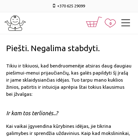
+370 625 29099
0
Piešti. Negalima stabdyti.
Tikiu ir tikiuosi, kad bendruomenėje atsiras daug daugiau
piešimui-menui prijaučiančių, kas galės papildyti šį įrašą
ir jame sklaidysiančias idėjas. Tuo tarpu mano kuklios
žinios, patirtis ir intuicija aprėpia štai tokius klausimus
bei įžvalgas
:
Ir kam tos terlionės..?
Kai vaikai įgyvendina kūrybines idėjas, jie tikrina
galimybes ir sprendžia uždavinius. Kaip kad mokslininkai,