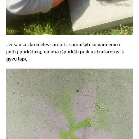
Jei sausas kreideles sumalti, sumaišyti su vandeniu ir
įpilti į purkštuką, galima išpurkšti puikius trafaretus iš
gyvų lapų.