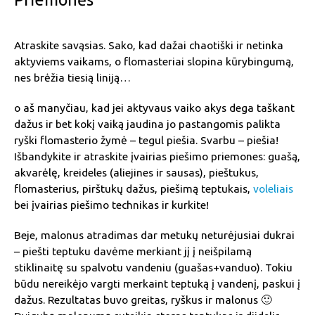
Atraskite savąsias. Sako, kad dažai chaotiški ir netinka
aktyviems vaikams, o flomasteriai slopina kūrybingumą,
nes brėžia tiesią liniją…
o aš manyčiau, kad jei aktyvaus vaiko akys dega taškant
dažus ir bet kokį vaiką jaudina jo pastangomis palikta
ryški flomasterio žymė – tegul piešia. Svarbu – piešia!
Išbandykite ir atraskite įvairias piešimo priemones: guašą,
akvarėlę, kreideles (aliejines ir sausas), pieštukus,
flomasterius, pirštukų dažus, piešimą teptukais,
voleliais
bei įvairias piešimo technikas ir kurkite!
Beje, malonus atradimas dar metukų neturėjusiai dukrai
– piešti teptuku davėme merkiant jį į neišpilamą
stiklinaitę su spalvotu vandeniu (guašas+vanduo). Tokiu
būdu nereikėjo vargti merkaint teptuką į vandenį, paskui į
dažus. Rezultatas buvo greitas, ryškus ir malonus 🙂