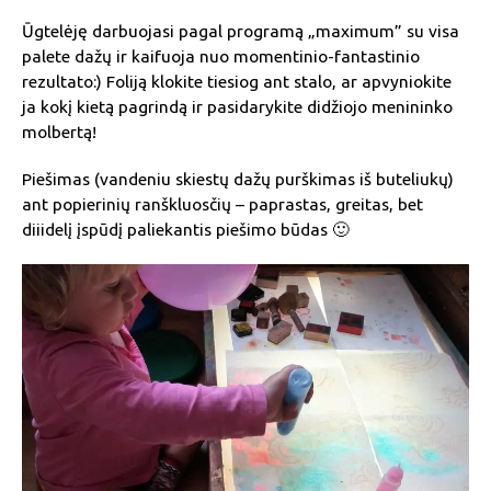
Ūgtelėję darbuojasi pagal programą „maximum” su visa
palete dažų ir kaifuoja nuo momentinio-fantastinio
rezultato:) Foliją klokite tiesiog ant stalo, ar apvyniokite
ja kokį kietą pagrindą ir pasidarykite didžiojo menininko
molbertą!
Piešimas (vandeniu skiestų dažų purškimas iš buteliukų)
ant popierinių ranškluosčių – paprastas, greitas, bet
diiidelį įspūdį paliekantis piešimo būdas 🙂