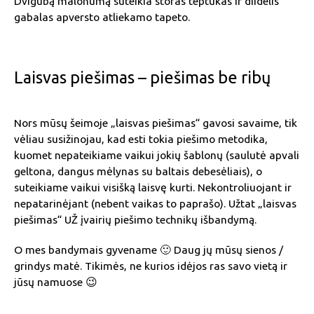
Dvigubą malonumą suteikia storas teptukas ir diidelis
gabalas apversto atliekamo tapeto.
Laisvas piešimas – piešimas be ribų
Nors mūsų šeimoje „laisvas piešimas“ gavosi savaime, tik
vėliau susižinojau, kad esti tokia piešimo metodika,
kuomet nepateikiame vaikui jokių šablonų (saulutė apvali
geltona, dangus mėlynas su baltais debesėliais), o
suteikiame vaikui visišką laisvę kurti. Nekontroliuojant ir
nepatarinėjant (nebent vaikas to paprašo). Užtat „laisvas
piešimas“ UŽ įvairių piešimo technikų išbandymą.
O mes bandymais gyvename 🙂 Daug jų mūsų sienos /
grindys matė. Tikimės, ne kurios idėjos ras savo vietą ir
jūsų namuose 😉