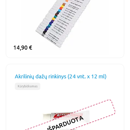
14,90
14,90
€
€
Akrilinių dažų rinkinys (24 vnt. x 12 ml)
Kūrybiškumas
IŠPARDUOTA