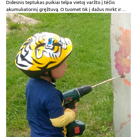
Didesnis teptukas puikiai telpa vietoj varžto į tėčio
akumuliatorinį gręžtuvą. O tuomet tik į dažus mirkt ir…