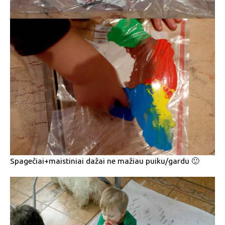
Spagečiai+maistiniai dažai ne mažiau puiku/gardu 🙂