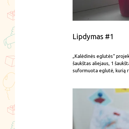
Lipdymas #1
„Kalėdinės eglutės“ projekta
šaukštas aliejaus, 1 šauk
suformuota eglutė, kurią r