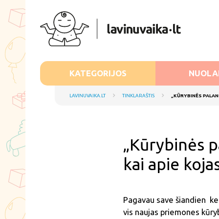
KATEGORIJOS
NUOLA
LAVINUVAIKA.LT
TINKLARAŠTIS
„KŪRYBINĖS PALANG
„Kūrybinės palangės“ arba „kaip pasigaminti vakarienę,
kai apie kojas
Pagavau save šiandien keič
vis naujas priemones kūryba