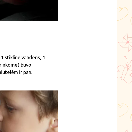
 1 stiklinė vandens, 1
šminkome) buvo
aiutelėm ir pan.