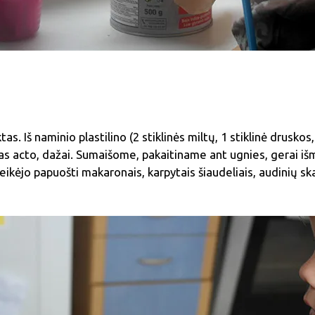
s. Iš naminio plastilino (2 stiklinės miltų, 1 stiklinė druskos,
štas acto, dažai. Sumaišome, pakaitiname ant ugnies, gerai i
eikėjo papuošti makaronais, karpytais šiaudeliais, audinių sk