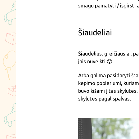
smagu pamatyti / išgirsti a
Šiaudeliai
Šiaudelius, greičiausiai, 
jais nuveikti 🙂
Arba galima pasidaryti šta
kepimo popieriumi, kuriame
buvo kišami į tas skylutes.
skylutes pagal spalvas.