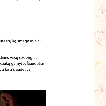
i surastų ką smagesnio su
rdinės viršų uždengiau
plaukų gumyte. Šiaudeliai
i kišti šiaudelius į