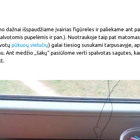
lino dažnai išspaudžiame įvairias figūreles ir paliekame ant p
alvotomis pupelėmis ir pan.). Nuotraukoje taip pat matomas 
alvotų
pūkuoų vielučių
) galai tiesiog susukami tarpusavyje, ap
nu. Ant medžio „šakų“ pasiūlome verti spalvotas sagutes, kar
t.