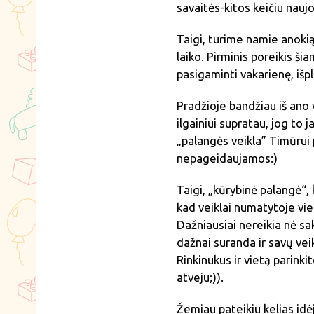
savaitės-kitos keičiu nauj
Taigi, turime namie anokią
laiko. Pirminis poreikis šia
pasigaminti vakarienę, išpl
Pradžioje bandžiau iš ano 
ilgainiui supratau, jog to j
„palangės veikla” Timūrui p
nepageidaujamos:)
Taigi, „kūrybinė palangė“, 
kad veiklai numatytoje vieto
Dažniausiai nereikia nė sak
dažnai suranda ir savų vei
Rinkinukus ir vietą parinki
atveju;)).
Žemiau pateikiu kelias idė