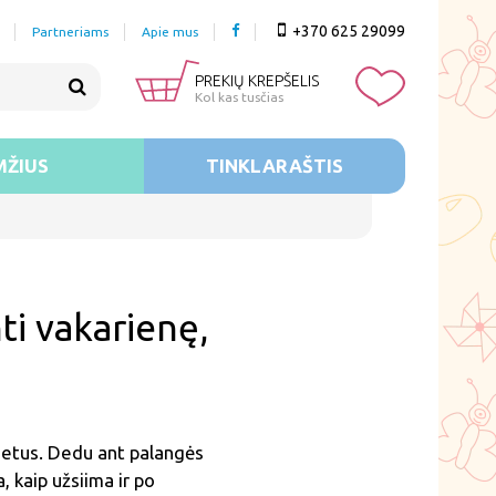
+370 625 29099
Partneriams
Apie mus
PREKIŲ KREPŠELIS
Kol kas tusčias
MŽIUS
TINKLARAŠTIS
 metus. Dedu ant palangės
, kaip užsiima ir po