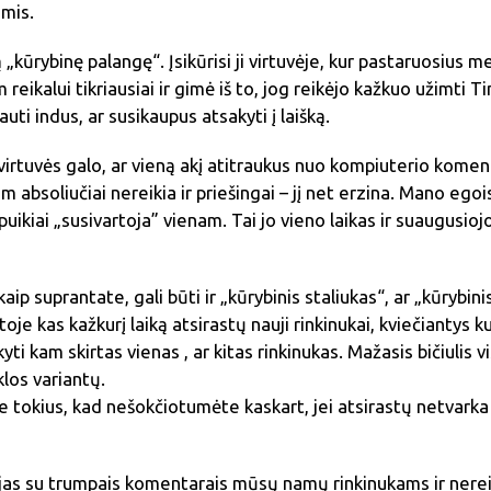
omis.
 „kūrybinę palangę“. Įsikūrisi ji virtuvėje, kur pastaruosius 
m reikalui tikriausiai ir gimė iš to, jog reikėjo kažkuo užimti 
auti indus, ar susikaupus atsakyti į laišką.
virtuvės galo, ar vieną akį atitraukus nuo kompiuterio komen
am absoliučiai nereikia ir priešingai – jį net erzina. Mano egoi
uikiai „susivartoja” vienam. Tai jo vieno laikas ir suaugusiojo
kaip suprantate, gali būti ir „kūrybinis staliukas“, ar „kūrybi
je kas kažkurį laiką atsirastų nauji rinkinukai, kviečiantys kurt
yti kam skirtas vienas , ar kitas rinkinukas. Mažasis bičiulis v
klos variantų.
te tokius, kad nešokčiotumėte kaskart, jei atsirastų netvarka (
jas su trumpais komentarais mūsų namų rinkinukams ir nereik