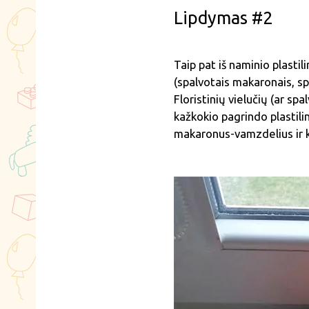
Lipdymas #2
Taip pat iš naminio plasti
(spalvotais makaronais, sp
Floristinių vielučių (ar sp
kažkokio pagrindo plastili
makaronus-vamzdelius ir k