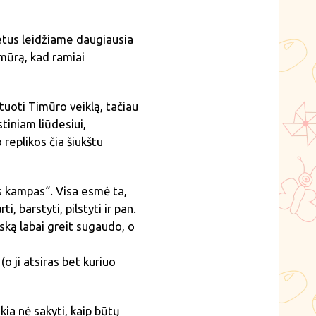
metus leidžiame daugiausia
Timūrą, kad ramiai
tuoti Timūro veiklą, tačiau
stiniam liūdesiui,
 replikos čia šiukštu
nis kampas“. Visa esmė ta,
i, barstyti, pilstyti ir pan.
iską labai greit sugaudo, o
o ji atsiras bet kuriuo
ia nė sakyti, kaip būtų