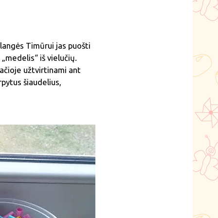
alangės Timūrui jas puošti
„medelis“ iš vielučių.
ačioje užtvirtinami ant
pytus šiaudelius,