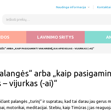
Naudinga informacija
Kontaktai
IDOS
LAVINIMO SRITYS
A
ĖS“ ARBA „KAIP PASIGAMINTI VAKARIENĘ, KAI APIE KOJAS - VIJURKAS (-AI)“
 – vijurkas (-ai)“
iant palangės „turinį“ ir supratau, kad tai darau jau gerus
i, motorikai, meditacijai. Stebiu, kaip Timūras į jas reaguoja