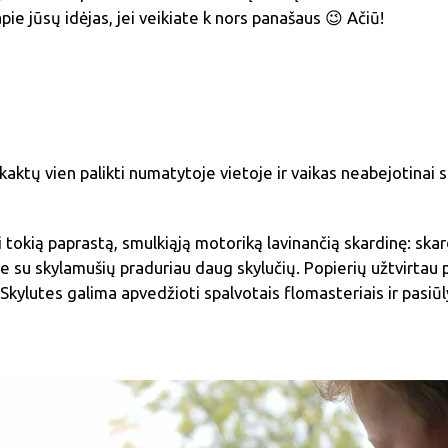
pie jūsų idėjas, jei veikiate k nors panašaus 😉 Ačiū!
pakaktų vien palikti numatytoje vietoje ir vaikas neabejotina
i tokią paprastą, smulkiąją motoriką lavinančią skardinę: ska
 su skylamušių praduriau daug skylučių. Popierių užtvirtau 
 Skylutes galima apvedžioti spalvotais flomasteriais ir pasiūlyt