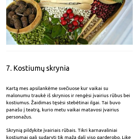
7. Kostiumų skrynia
Kartą mes apsilankėme svečiuose kur vaikai su
malonumu traukė iš skrynios ir rengėsi įvairius rūbus bei
kostiumus. Žaidimas tęsėsi stebėtinai ilgai. Tai buvo
panašu į teatrą, kurio metu vaikai matavosi įvairius
personažus.
Skrynią pildykite įvairiais rūbais. Tikri karnavaliniai
kostiumai gali sudaryti tik mažą dalį viso garderobo. Likę