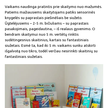
Vaikams naudinga pratintis prie skaitymo nuo mažumės.
Patiems mažiausiems skaitytojams patiks sensorinės
knygelės su paprastais piešinėliais be siužeto.
Ūgtelėjusiems – 2-5 m. bičiuliams – su paprastais
pasakojimais, pageidautina, – iš realaus gyvenimo. O
bendram skaitymui nuo 5 m. vertėtų rinktis
sudėtingesnius skaitinius, kartais su fantastiniais
siužetais. Esmė ta, kad iki 5 m. vaikams sunku atskirti
išgalvotą nuo tikro, todėl verčiau nesirinkti skaitinių su
fantastiniais siužetais.