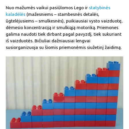
Nuo mažumės vaikui pasiūlomos Lego ir
statybinės
kaladėlės
(mažesniems – stambesnės detalės,
ūgtelėjusiems – smulkesnės), puikiausiai vysto vaizduotę,
dėmesio koncentraciją ir smulkiąją motoriką. Priemones
galima naudoti tiek dirbant pagal pavyzdį, tiek sukuriant
iš vaizduotės. Bičiuliai dažniausiai lengvai
susiorganizuoja su šiomis priemonėmis siužetinį žaidimą.