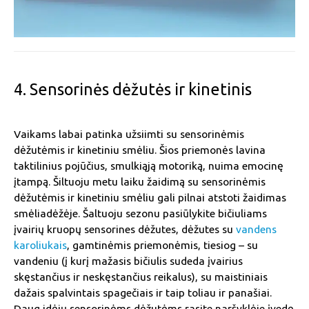
4. Sensorinės dėžutės ir kinetinis
Vaikams labai patinka užsiimti su sensorinėmis
dėžutėmis ir kinetiniu smėliu. Šios priemonės lavina
taktilinius pojūčius, smulkiąją motoriką, nuima emocinę
įtampą. Šiltuoju metu laiku žaidimą su sensorinėmis
dėžutėmis ir kinetiniu smėliu gali pilnai atstoti žaidimas
smėliadėžėje. Šaltuoju sezonu pasiūlykite bičiuliams
įvairių kruopų sensorines dėžutes, dėžutes su
vandens
karoliukais
, gamtinėmis priemonėmis, tiesiog – su
vandeniu (į kurį mažasis bičiulis sudeda įvairius
skęstančius ir neskęstančius reikalus), su maistiniais
dažais spalvintais spagečiais ir taip toliau ir panašiai.
Daug idėjų sensorinėms dėžutėms rasite naršyklėje įvedę