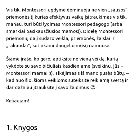
Vis tik, Montessori ugdyme dominuoja ne vien „sausos”
priemonės (į kurias efektyvus vaikų įsitraukimas vis tik,
manau, turi būti lydimas Montessori pedagogo (arba
smarkiai pasikausčiusios mamos)). Didelę Montessori
priemonių dalį sudaro veikla, priemonės, žaislai ir
„rakandai”, sutinkami daugelio mūsų namuose.
Šiame įraše, ko gero, aptiksite ne vieną veiklą, kurią
vykdote su savo bičiuliais kasdieniame (sveikinu, jūs –
Montessori mama! :)). Tikėjimasis iš mano pusės būtų, –
kad nuo šiol šioms veikloms suteiksite reikiamą svertą ir
dar dažniau įtrauksite į savo žaidimus 😉
Keliaujam!
1. Knygos