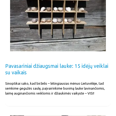
Pavasariniai džiaugsmai lauke: 15 idėjų veiklai
su vaikais
Sinoptikai sako, kad birželis – lėtingiausias mėnuo Lietuvėlėje, tad
semkime gegužės saulę, paįvairinkime buvimą lauke lavinančiomis,
laimę auginančiomis veiklomis ir džiaukimės vaikyste – VISI!