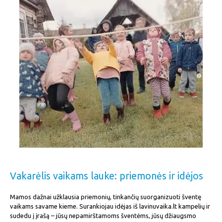
Vakarėlis vaikams lauke: priemonės ir idėjos
Mamos dažnai užklausia priemonių, tinkančių suorganizuoti šventę
vaikams savame kieme. Surankiojau idėjas iš lavinuvaika.lt kampelių ir
sudedu į įrašą – jūsų nepamirštamoms šventėms, jūsų džiaugsmo