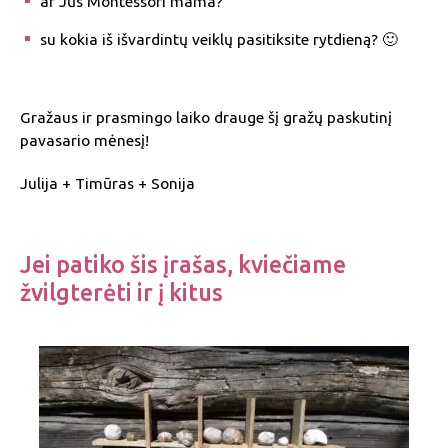
ar Jūs Montessori mama?
su kokia iš išvardintų veiklų pasitiksite rytdieną? 🙂
Gražaus ir prasmingo laiko drauge šį gražų paskutinį
pavasario mėnesį!
Julija + Timūras + Sonija
Jei patiko šis įrašas, kviečiame
žvilgterėti ir į kitus