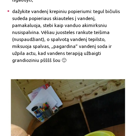
dažykite vandenį krepiniu popieriumi: tegul bičiulis
sudeda popieriaus skiauteles į vandenį,
pamakaluoja, stebi kaip vanduo akimirksniu
nusispalvina. Vėliau juosteles rankute teišima
(nuspaudžiant), o spalvotą vandenį tepilsto,
miksuoja spalvas, „pagardina” vandenį soda ir
užpila actu, kad vandens terapiją užbaigti
grandioziniu pšššš šou 🙂