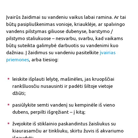
Įvairūs žaidimai su vandeniu vaikus labai ramina. Ar tai
būtų pasipliuškenimas vonioje, kriauklėje, ar spalvingo
vandens pilstymas giliuose dubenyse, barstymo /
pilstymo staliukuose – nesvarbu, svarbu, kad vaikams
būtų suteikta galimybė darbuotis su vandenimi kuo
dažniau. Į žaidimus su vandeniu pasitelkite
įvairias
priemones
, arba tiesiog:
leiskite išplauti lelytę, mašinėles, jas kruopščiai
rankšluosčiu nusausinti ir padėti šiltoje vietoje
džiūti;
pasiūlykite semti vandenį su kempinėle iš vieno
dubens, perpilti išgręžiant – į kitą;
žvejokite iš stiklainio paskandintus žaisliukus su
kiaurasamčiu ar tinkliuku, skirtu žuvis iš akvariumo
išgaudyti;