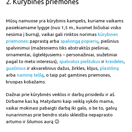
2. Kūrybinės priemonės
Mūsų namuose yra kūrybinis kampelis, kuriame vaikams
pasiekiamame lygyje (nuo 1,5 m., kuomet bičiuliai visko
nesiima į burną), vaikai gali rinktos norimas
kūrybines
priemones
: paprastą arba
spalvingą popierių
, piešinius
spalvinimui (mažesniems tiks abstraktūs piešiniai,
ornamentai, ūgtelėjusiems – personažiniai, siužetiniai
pagal to meto interesus),
spalvotus pieštukus
ir
kreideles
,
guašinius
ir akvarelinius dažus, žirkles, klijus,
plastiliną
arba
naminę tešlą
, o taip pat gamtines priemones,
kruopas koliažams.
Dažnai prie kūrybinės veiklos ir darbų prisidedu ir aš.
Dirbame kas ką. Matydami kaip veiklą vykdo mama,
vaikai mokinasi pabaigti darbą iki galo, o be to, galvų
nunarinimas prie bendro stalo skleidžia nepaprasto
artumo ir šilumos aurą 😉