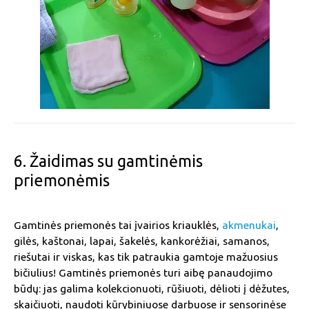
6. Žaidimas su gamtinėmis
priemonėmis
Gamtinės priemonės tai įvairios kriauklės,
akmenukai
,
gilės, kaštonai, lapai, šakelės, kankorėžiai, samanos,
riešutai ir viskas, kas tik patraukia gamtoje mažuosius
bičiulius! Gamtinės priemonės turi aibę panaudojimo
būdų: jas galima kolekcionuoti, rūšiuoti, dėlioti į dėžutes,
skaičiuoti, naudoti kūrybiniuose darbuose ir sensorinėse