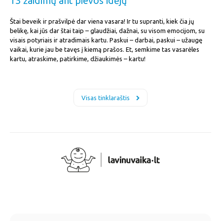
13 žaidimų ant pievos idėjų
Štai beveik ir prašvilpė dar viena vasara! Ir tu supranti, kiek čia jų
belikę, kai jūs dar štai taip – glaudžiai, dažnai, su visom emocijom, su
visais potyriais ir atradimais kartu. Paskui – darbai, paskui – užaugę
vaikai, kurie jau be tavęs į kiemą prašos. Et, semkime tas vasarėles
kartu, atraskime, patirkime, džiaukimės – kartu!
Visas tinklaraštis