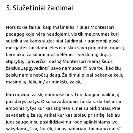
5. Siužetiniai žaidimai
Nors tokie žaislai kaip mašinėlės ir lėlės Montessori
pedagogikoje nėra naudojami, vis tik malonumas kurį
suteikia vaikams siužetiniai žaidimai ir ugdomoji pusė:
mergaitės žaisdami lėles išreiškia savo prigimtinį rūpestį,
berniukai žaisdami mašinėlėmis – veržlumą, drąsą,
stiprybę, „priverčia” dažną Montessori mamą šiuos
žaislus „apgyvedinti” savo namuose 😉 Svarbu, kad šių
žaislų namie nebūtų daug. Žaidimui pilnai pakanka kelių
mašinėlių, lėlių ir / ar minkštų žaislų.
Kuo mažiau žaislų namuose bus, tuo daugiau vaikai jų
pasidarys patys. O su savadarbiais žaislais, darbeliais ir
emocinis ryšys kur kas stipresnis, nei su pirktiniais. Prie
savadarbių žaislų vaikai kur kas labiau prisirišę, labiau
juos saugo ir su pasididžiavimu rodo aplinkiniams lyg
sakydami „štai, žiūrėk, tai aš padariau, tai mano dalis”.