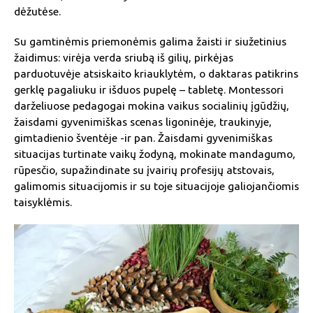
dėžutėse.
Su gamtinėmis priemonėmis galima žaisti ir siužetinius
žaidimus: virėja verda sriubą iš gilių, pirkėjas
parduotuvėje atsiskaito kriauklytėm, o daktaras patikrins
gerklę pagaliuku ir išduos pupelę – tabletę. Montessori
darželiuose pedagogai mokina vaikus socialinių įgūdžių,
žaisdami gyvenimiškas scenas ligoninėje, traukinyje,
gimtadienio šventėje -ir pan. Žaisdami gyvenimiškas
situacijas turtinate vaikų žodyną, mokinate mandagumo,
rūpesčio, supažindinate su įvairių profesijų atstovais,
galimomis situacijomis ir su toje situacijoje galiojančiomis
taisyklėmis.