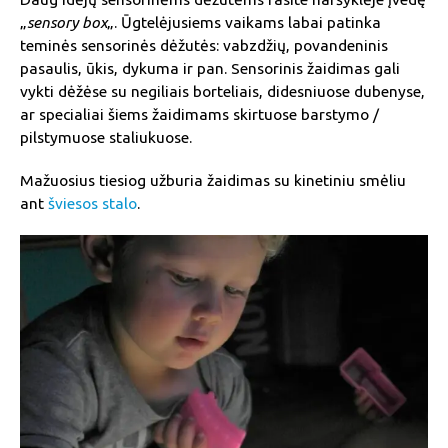
„
sensory box
„. Ūgtelėjusiems vaikams labai patinka
teminės sensorinės dėžutės: vabzdžių, povandeninis
pasaulis, ūkis, dykuma ir pan. Sensorinis žaidimas gali
vykti dėžėse su negiliais borteliais, didesniuose dubenyse,
ar specialiai šiems žaidimams skirtuose barstymo /
pilstymuose staliukuose.
Mažuosius tiesiog užburia žaidimas su kinetiniu smėliu
ant
šviesos stalo
.