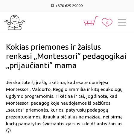
+370 625 29099
0
Kokias priemones ir žaislus
renkasi „Montessori” pedagogikai
„prijaučianti” mama
Jei skaitote šį įrašą, tikėtina, kad esate domėjęsi
Montessori, Valdorfo, Reggio Emmilia ir kitų edukologų
ugdymo programomis. Tikėtina ir tai, jog žinote, kad
Montessori pedagogikoje naudojamos iš pažiūros
„sausos” priemonės, kurios, patyrusių pedagogų
prezentuojamos, įtraukia bičiulius ne mažiau, nei pirmą
kartą pamatytas šviečiantis-garsus skleidžiantis žaislas
🙂