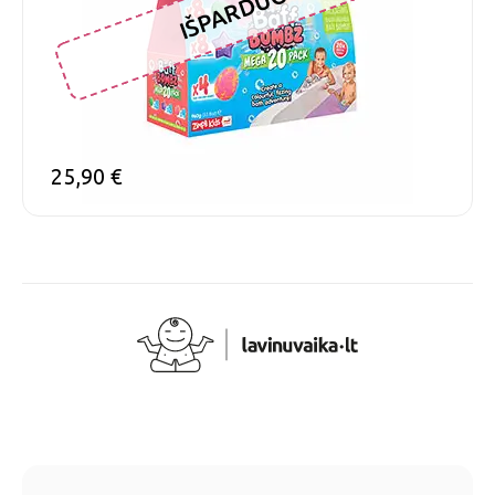
IŠPARDUOTA
25,90
€