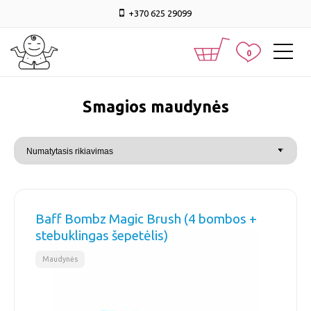
+370 625 29099
0
smagios maudynės
Baff Bombz Magic Brush (4 bombos +
stebuklingas šepetėlis)
Maudynės