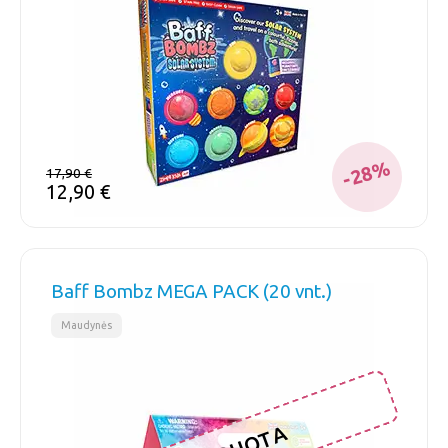
-28%
17,90
€
12,90
€
Baff Bombz MEGA PACK (20 vnt.)
Maudynės