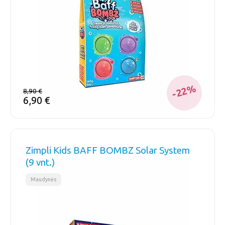
-22%
8,90
€
6,90
€
Zimpli Kids BAFF BOMBZ Solar System
(9 vnt.)
Maudynės