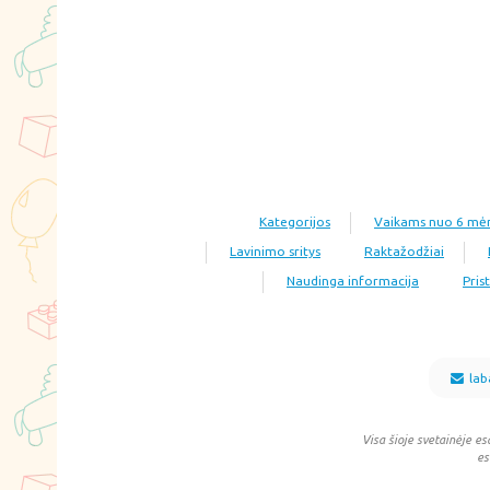
Kategorijos
Vaikams nuo 6 mė
Lavinimo sritys
Raktažodžiai
Naudinga informacija
Pris
lab
Visa šioje svetainėje es
es