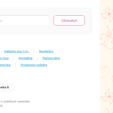
Vaikams nuo 5 m.
Nuolaidos
ie mus
Kontaktai
Partneriams
numerata
Privatumo politika
aika.lt
 ir publikuoti svetainėje
as.