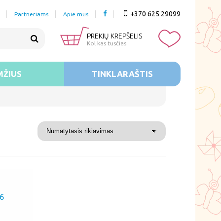
+370 625 29099
Partneriams
Apie mus
PREKIŲ KREPŠELIS
Kol kas tusčias
MŽIUS
TINKLARAŠTIS
36