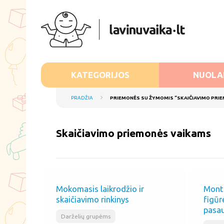
KATEGORIJOS
NUOLA
PRADŽIA
PRIEMONĖS SU ŽYMOMIS “SKAIČIAVIMO PRI
skaičiavimo priemonės vaikams
Mokomasis laikrodžio ir
Monte
skaičiavimo rinkinys
figūr
pasau
,
Darželių grupėms