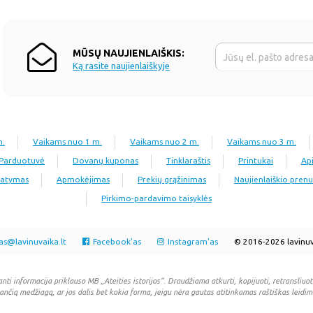
MŪSŲ NAUJIENLAIŠKIS:
Ką rasite naujienlaiškyje
n.
Vaikams nuo 1 m.
Vaikams nuo 2 m.
Vaikams nuo 3 m.
Parduotuvė
Dovanų kuponas
Tinklaraštis
Printukai
Ap
tatymas
Apmokėjimas
Prekių grąžinimas
Naujienlaiškio pre
Pirkimo-pardavimo taisyklės
as@lavinuvaika.lt
Facebook'as
Instagram'as
© 2016-2026 lavinuv
anti informacija priklauso MB „Ateities istorijos“. Draudžiama atkurti, kopijuoti, retransliuoti
ančią medžiagą, ar jos dalis bet kokia forma, jeigu nėra gautas atitinkamas raštiškas leidim