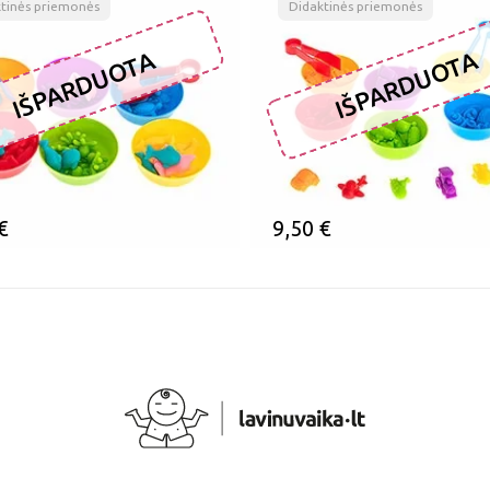
tinės priemonės
Didaktinės priemonės
IŠPARDUOTA
IŠPARDUOTA
€
9,50
€
MINTI
ĮSIMINTI