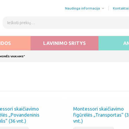
Naudinga informacija
Kontaktai
IDOS
LAVINIMO SRITYS
A
EMONĖS VAIKAMS”
ssori skaičiavimo
Montessori skaičiavimo
ėlės „Povandeninis
figūrėlės „Transportas” (
lis” (36 vnt.)
vnt.)