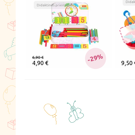
Didak
Didaktinės priemonės
-29%
6,90
€
4,90
€
9,50
ĮSIMINTI
ĮSI