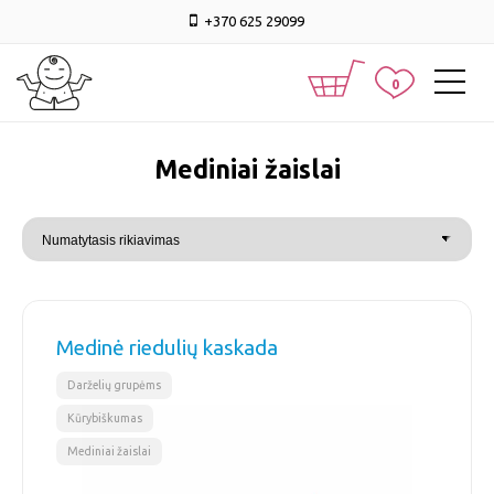
+370 625 29099
0
mediniai žaislai
Medinė riedulių kaskada
,
,
Darželių grupėms
Kūrybiškumas
Mediniai žaislai