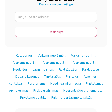
MŪSŲ NAUJIENLAIŠKIS:
Ką rasite naujienlaiškyje
Kategorijos
Vaikams nuo 6 mėn.
Vaikams nuo 1 m.
Vaikams nuo 2 m.
Vaikams nuo 3 m.
Vaikams nuo 5 m.
Nuolaidos
Lavinimo sritys
Raktažodžiai
Parduotuvė
Dovanų kuponas
Tinklaraštis
Printukai
Apie mus
Kontaktai
Partneriams
Naudinga informacija
Pristatymas
Apmokėjimas
Prekių grąžinimas
Naujienlaiškio prenumerata
Privatumo politika
Pirkimo-pardavimo taisyklės