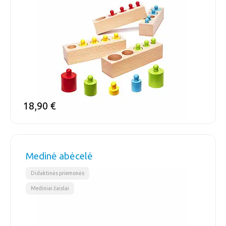
18,90
€
Medinė abėcelė
,
Didaktinės priemonės
Mediniai žaislai