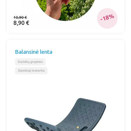
-18%
10,90
€
8,90
€
Balansinė lenta
,
Darželių grupėms
Stambioji motorika