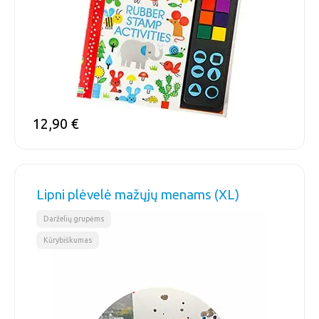
12,90
€
Lipni plėvelė mažųjų menams (XL)
,
Darželių grupėms
Kūrybiškumas