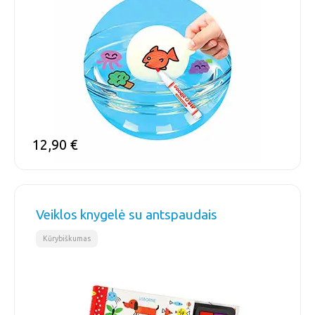
12,90
€
Veiklos knygelė su antspaudais
Kūrybiškumas