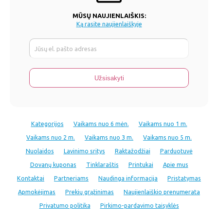
MŪSŲ NAUJIENLAIŠKIS:
Ką rasite naujienlaiškyje
Kategorijos
Vaikams nuo 6 mėn.
Vaikams nuo 1 m.
Vaikams nuo 2 m.
Vaikams nuo 3 m.
Vaikams nuo 5 m.
Nuolaidos
Lavinimo sritys
Raktažodžiai
Parduotuvė
Dovanų kuponas
Tinklaraštis
Printukai
Apie mus
Kontaktai
Partneriams
Naudinga informacija
Pristatymas
Apmokėjimas
Prekių grąžinimas
Naujienlaiškio prenumerata
Privatumo politika
Pirkimo-pardavimo taisyklės