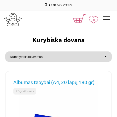
+370 625 29099
0
kurybiska dovana
Albumas tapybai (A4, 20 lapų,190 gr)
Kūrybiškumas