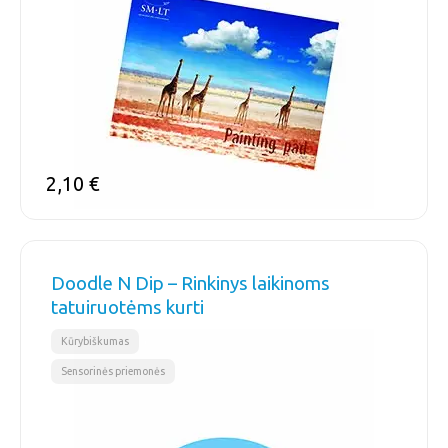
2,10
€
Doodle N Dip – Rinkinys laikinoms
tatuiruotėms kurti
,
Kūrybiškumas
Sensorinės priemonės