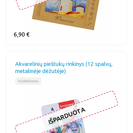
6,90
€
Akvarelinių pieštukų rinkinys (12 spalvų,
metalinėje dėžutėje)
Kūrybiškumas
IŠPARDUOTA