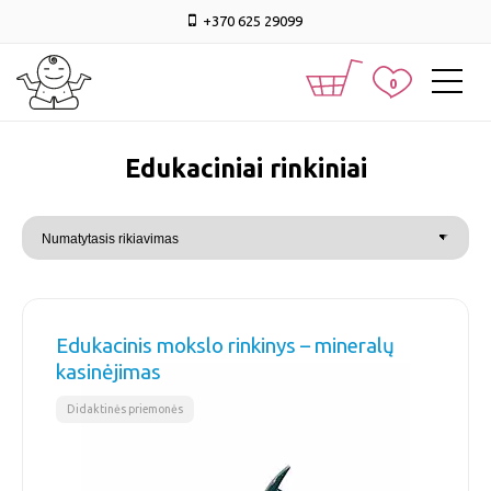
+370 625 29099
0
edukaciniai rinkiniai
Edukacinis mokslo rinkinys – mineralų
kasinėjimas
Didaktinės priemonės