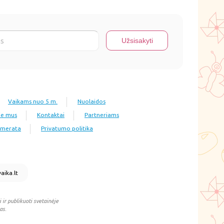
Vaikams nuo 5 m.
Nuolaidos
ie mus
Kontaktai
Partneriams
numerata
Privatumo politika
aika.lt
 ir publikuoti svetainėje
as.