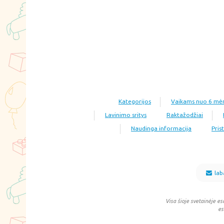
Kategorijos
Vaikams nuo 6 mė
Lavinimo sritys
Raktažodžiai
Naudinga informacija
Pris
lab
Visa šioje svetainėje es
es