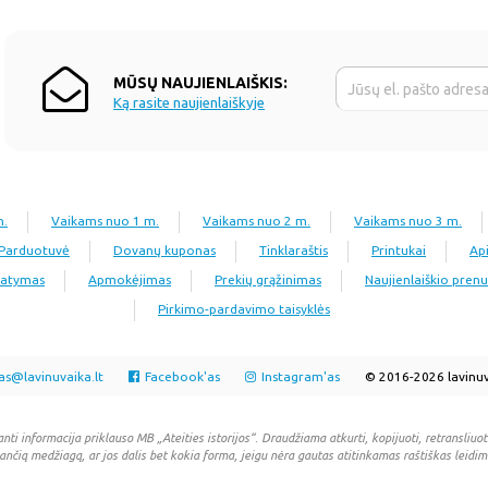
MŪSŲ NAUJIENLAIŠKIS:
Ką rasite naujienlaiškyje
n.
Vaikams nuo 1 m.
Vaikams nuo 2 m.
Vaikams nuo 3 m.
Parduotuvė
Dovanų kuponas
Tinklaraštis
Printukai
Ap
tatymas
Apmokėjimas
Prekių grąžinimas
Naujienlaiškio pre
Pirkimo-pardavimo taisyklės
as@lavinuvaika.lt
Facebook'as
Instagram'as
© 2016-2026 lavinuv
anti informacija priklauso MB „Ateities istorijos“. Draudžiama atkurti, kopijuoti, retransliuoti
ančią medžiagą, ar jos dalis bet kokia forma, jeigu nėra gautas atitinkamas raštiškas leidim