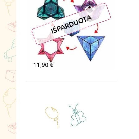
IŠPARDUOTA
11,90
€
ĮSIMINTI