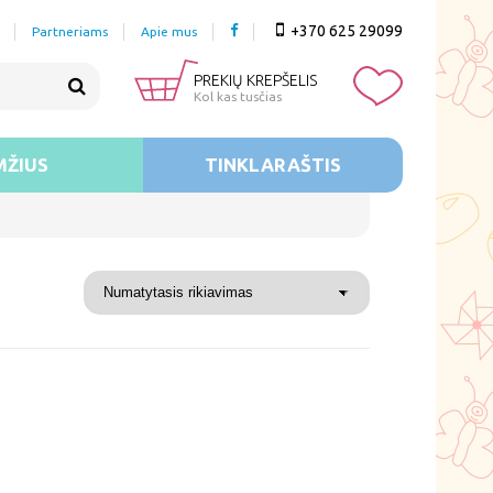
+370 625 29099
Partneriams
Apie mus
PREKIŲ KREPŠELIS
Kol kas tusčias
MŽIUS
TINKLARAŠTIS