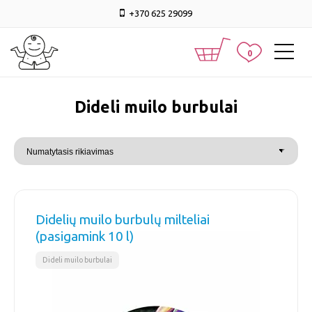
+370 625 29099
0
dideli muilo burbulai
Didelių muilo burbulų milteliai
(pasigamink 10 l)
Dideli muilo burbulai