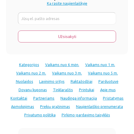
Ką rasite naujienlaiškyje
Kategorijos
Vaikams nuo 6 mėn.
Vaikams nuo 1 m.
Vaikams nuo 2 m.
Vaikams nuo 3 m.
Vaikams nuo 5 m.
Nuolaidos
Lavinimo sritys
Raktažodžiai
Parduotuvė
Dovanų kuponas
Tinklaraštis
Printukai
Apie mus
Kontaktai
Partneriams
Naudinga informacija
Pristatymas
Apmokėjimas
Prekių grąžinimas
Naujienlaiškio prenumerata
Privatumo politika
Pirkimo-pardavimo taisyklės