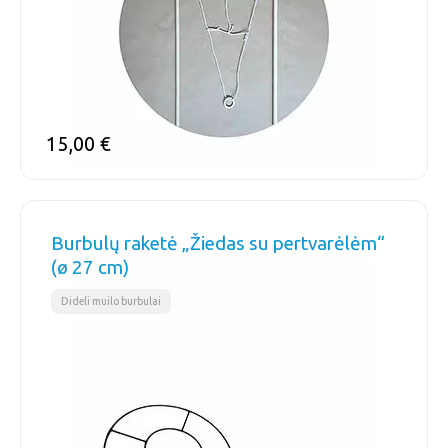
15,00
€
Burbulų raketė „Žiedas su pertvarėlėm“
(ø 27 cm)
Dideli muilo burbulai