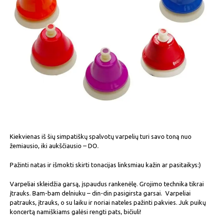
Kiekvienas iš šių simpatiškų spalvotų varpelių turi savo toną nuo
žemiausio, iki aukščiausio – DO.
Pažinti natas ir išmokti skirti tonacijas linksmiau kažin ar pasitaikys:)
Varpeliai skleidžia garsą, įspaudus rankenėlę. Grojimo technika tikrai
įtrauks. Bam-bam delniuku – din-din pasigirsta garsai. Varpeliai
patrauks, įtrauks, o su laiku ir noriai nateles pažinti pakvies. Juk puikų
koncertą namiškiams galėsi rengti pats, bičiuli!