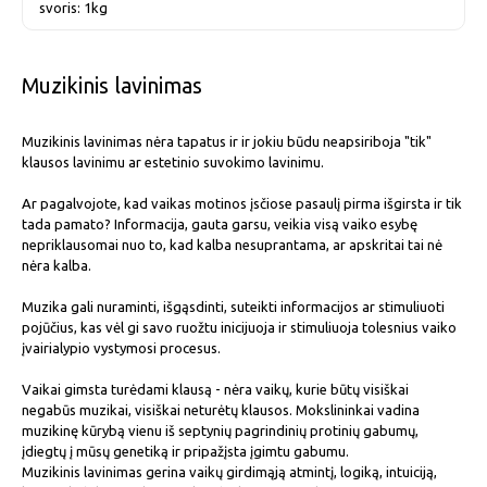
svoris: 1kg
Muzikinis lavinimas
Muzikinis lavinimas nėra tapatus ir ir jokiu būdu neapsiriboja "tik"
klausos lavinimu ar estetinio suvokimo lavinimu.
Ar pagalvojote, kad vaikas motinos įsčiose pasaulį pirma išgirsta ir tik
tada pamato? Informacija, gauta garsu, veikia visą vaiko esybę
nepriklausomai nuo to, kad kalba nesuprantama, ar apskritai tai nė
nėra kalba.
Muzika gali nuraminti, išgąsdinti, suteikti informacijos ar stimuliuoti
pojūčius, kas vėl gi savo ruožtu inicijuoja ir stimuliuoja tolesnius vaiko
įvairialypio vystymosi procesus.
Vaikai gimsta turėdami klausą - nėra vaikų, kurie būtų visiškai
negabūs muzikai, visiškai neturėtų klausos. Mokslininkai vadina
muzikinę kūrybą vienu iš septynių pagrindinių protinių gabumų,
įdiegtų į mūsų genetiką ir pripažįsta įgimtu gabumu.
Muzikinis lavinimas gerina vaikų girdimąją atmintį, logiką, intuiciją,