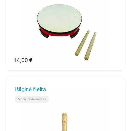
14,00
€
Išilginė fleita
Muzikinis lavinimas