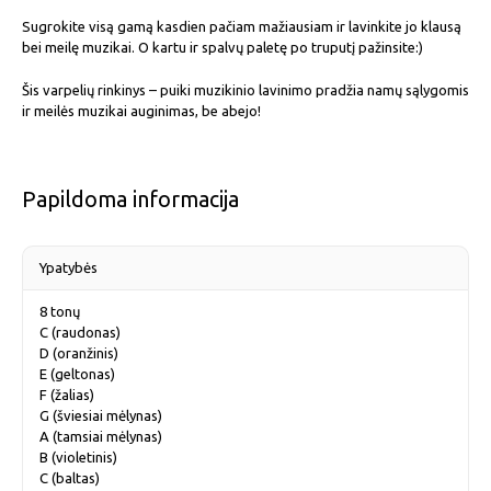
Sugrokite visą gamą kasdien pačiam mažiausiam ir lavinkite jo klausą
bei meilę muzikai. O kartu ir spalvų paletę po truputį pažinsite:)
Šis varpelių rinkinys – puiki muzikinio lavinimo pradžia namų sąlygomis
ir meilės muzikai auginimas, be abejo!
Papildoma informacija
Ypatybės
8 tonų
C (raudonas)
D (oranžinis)
E (geltonas)
F (žalias)
G (šviesiai mėlynas)
A (tamsiai mėlynas)
B (violetinis)
C (baltas)