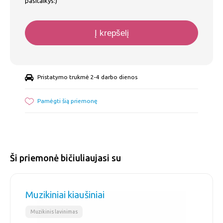
pasitaikys:)
Į krepšelį
Pristatymo trukmė 2-4 darbo dienos
Pamėgti šią priemonę
Ši priemonė bičiuliaujasi su
Muzikiniai kiaušiniai
Muzikinis lavinimas