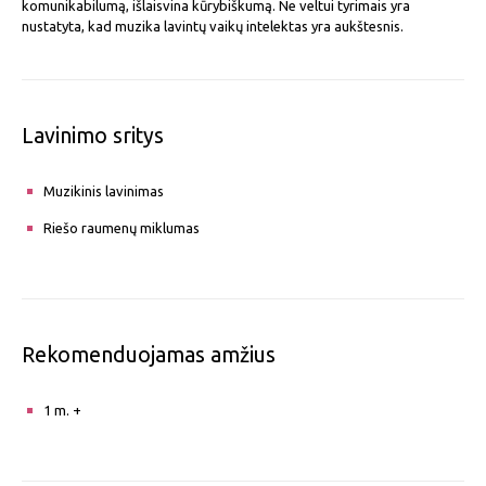
komunikabilumą, išlaisvina kūrybiškumą. Ne veltui tyrimais yra
nustatyta, kad muzika lavintų vaikų intelektas yra aukštesnis.
Lavinimo sritys
Muzikinis lavinimas
Riešo raumenų miklumas
Rekomenduojamas amžius
1 m. +