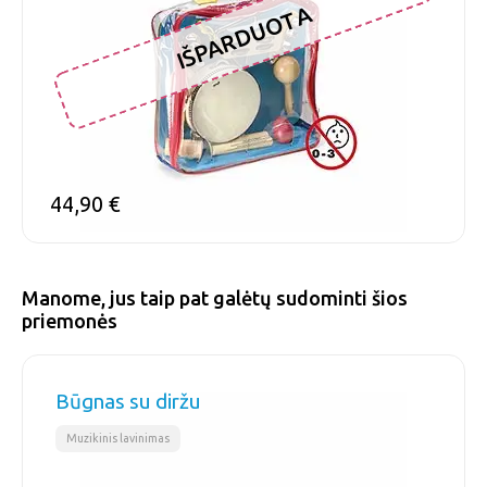
IŠPARDUOTA
44,90
€
Manome, jus taip pat galėtų sudominti šios
priemonės
Būgnas su diržu
Muzikinis lavinimas