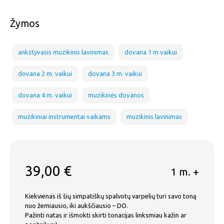
Žymos
ankstyvasis muzikinis lavinimas
dovana 1 m vaikui
dovana 2 m. vaikui
dovana 3 m. vaikui
dovana 4 m. vaikui
muzikinės dovanos
muzikiniai instrumentai vaikams
muzikinis lavinimas
39,00
€
1 m. +
Kiekvienas iš šių simpatiškų spalvotų varpelių turi savo toną
nuo žemiausio, iki aukščiausio – DO.
Pažinti natas ir išmokti skirti tonacijas linksmiau kažin ar