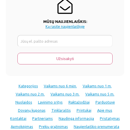
MŪSŲ NAUJIENLAIŠKIS:
Ką rasite naujienlaiškyje
Kategorijos
Vaikams nuo 6 mėn.
Vaikams nuo 1 m.
Vaikams nuo 2 m.
Vaikams nuo 3 m.
Vaikams nuo 5 m.
Nuolaidos
Lavinimo sritys
Raktažodžiai
Parduotuvė
Dovanų kuponas
Tinklaraštis
Printukai
Apie mus
Kontaktai
Partneriams
Naudinga informacija
Pristatymas
Apmokėjimas
Prekių grąžinimas
Naujienlaiškio prenumerata