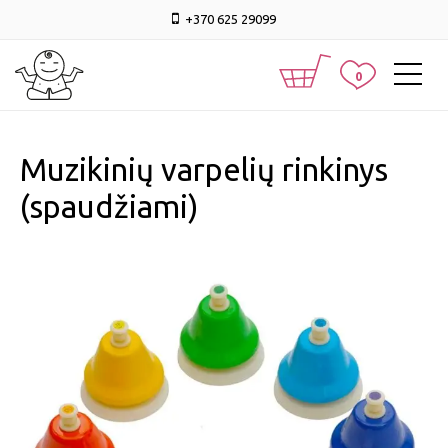
+370 625 29099
0
Muzikinių varpelių rinkinys
(spaudžiami)