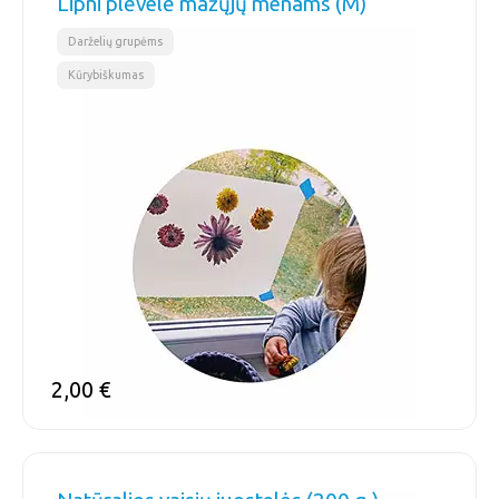
Lipni plėvelė mažųjų menams (M)
,
Darželių grupėms
Kūrybiškumas
2,00
€