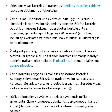
Išdėliojus visas korteles ir, pasiėmus
medines abėcėlės raideles
,
ieškoti jų atitikmenų ant kortelių.
Žaisti „alias”. Išdėlioti visas korteles. Suaugęs „nusižiūri” 1
iliustraciją ir beria vaikui užuominas apie nusižiūrėtą kortelę
pagal įdomiuosius faktus, nupasakotus kortelėje. Pvz.
„gyvūnas, gebantis apsukti galvą 270 laipsnių” (apuokas).
Vėliau apsikeičiama vaidmenimis. Vaikas nusižiūri iliustraciją ir
beria užuominas.
Žvelgiant į kortelę, mokytis rašyti raideles ant manų kruopų
piršteliu ar tradiciškai. Tos dienos kortelės iliustraciją bandyti
nupiešti pačiam arba nulipinti
iš plastilino
, kuriant koliažus ant
lipnios plėvelės
.
Žaisti kortelių slėpynes. Erdvėje išslapstomos kortelės.
Suaugęs sakydamas šilta/šalta padeda vaikui surasti visas
korteles. Suradus, kortelių raidelės įvardijamos. Suradus visas,
vaikas pasveikinamas (apdovanojamas) 😉
Rūšiuoti korteles „gyvūnas-augalas; gyvenantis miške-
gyvenantis ūkyje -namuose; patinkantis vaikui-nepatinkantis ir
kodėl (daugiau sužinoma apie vaiko interesus, mąstyseną,
baimes).