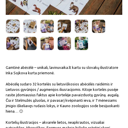
Gamtinė abėcėlė – unikali, lavinuvaika.lt kartu su slovakų iliustratore
Inka Sojkova kurta priemonė.
Abėcėlę sudaro 32 kortelės su lietuviškosios abėcėlės raidėmis ir
Lietuvos gyvūnijos / augmenijos iliusracijomis. Kitoje kortelės pusėje
rasite įdomiausius faktus apie kortelėje pavaizduotą gyvūną. augalą.
Čia ir Stelmužės ąžuolas, ir pavasarį kvėpinanti ieva, ir 7 mėnesiams
įmigio iškeliavęs rudasis lokys, ir Kauno zoologijos sode besijuokanti
hiena… 🙂
Kortelių iliustracijos – akvarele lietos, neapkrautos, vizualiai
patrauklios, tikroviškos. Formuos mažojo bičiulio estetinį skonį.