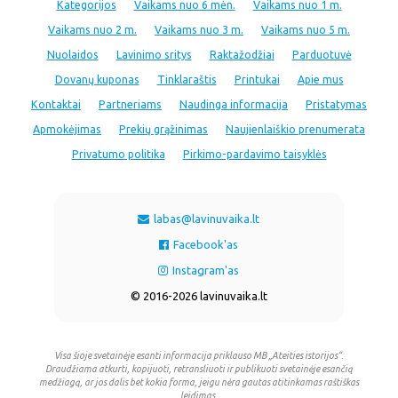
Kategorijos
Vaikams nuo 6 mėn.
Vaikams nuo 1 m.
Vaikams nuo 2 m.
Vaikams nuo 3 m.
Vaikams nuo 5 m.
Nuolaidos
Lavinimo sritys
Raktažodžiai
Parduotuvė
Dovanų kuponas
Tinklaraštis
Printukai
Apie mus
Kontaktai
Partneriams
Naudinga informacija
Pristatymas
Apmokėjimas
Prekių grąžinimas
Naujienlaiškio prenumerata
Privatumo politika
Pirkimo-pardavimo taisyklės
labas@lavinuvaika.lt
Facebook'as
Instagram'as
© 2016-2026 lavinuvaika.lt
Visa šioje svetainėje esanti informacija priklauso MB „Ateities istorijos“.
Draudžiama atkurti, kopijuoti, retransliuoti ir publikuoti svetainėje esančią
medžiagą, ar jos dalis bet kokia forma, jeigu nėra gautas atitinkamas raštiškas
leidimas.