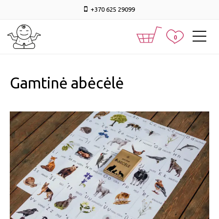
+370 625 29099
0
Gamtinė abėcėlė