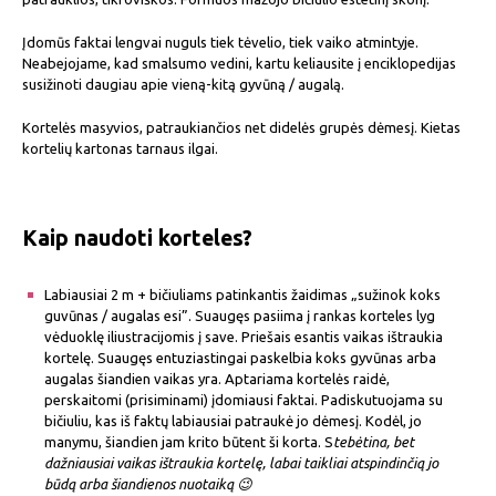
Įdomūs faktai lengvai nuguls tiek tėvelio, tiek vaiko atmintyje.
Neabejojame, kad smalsumo vedini, kartu keliausite į enciklopedijas
susižinoti daugiau apie vieną-kitą gyvūną / augalą.
Kortelės masyvios, patraukiančios net didelės grupės dėmesį. Kietas
kortelių kartonas tarnaus ilgai.
Kaip naudoti korteles?
Labiausiai 2 m + bičiuliams patinkantis žaidimas „sužinok koks
guvūnas / augalas esi”. Suaugęs pasiima į rankas korteles lyg
vėduoklę iliustracijomis į save. Priešais esantis vaikas ištraukia
kortelę. Suaugęs entuziastingai paskelbia koks gyvūnas arba
augalas šiandien vaikas yra. Aptariama kortelės raidė,
perskaitomi (prisiminami) įdomiausi faktai. Padiskutuojama su
bičiuliu, kas iš faktų labiausiai patraukė jo dėmesį. Kodėl, jo
manymu, šiandien jam krito būtent ši korta. S
tebėtina, bet
dažniausiai vaikas ištraukia kortelę, labai taikliai atspindinčią jo
būdą arba šiandienos nuotaiką 😉