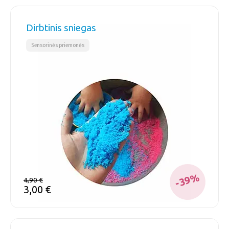
Dirbtinis sniegas
Sensorinės priemonės
-39%
4,90
€
3,00
€