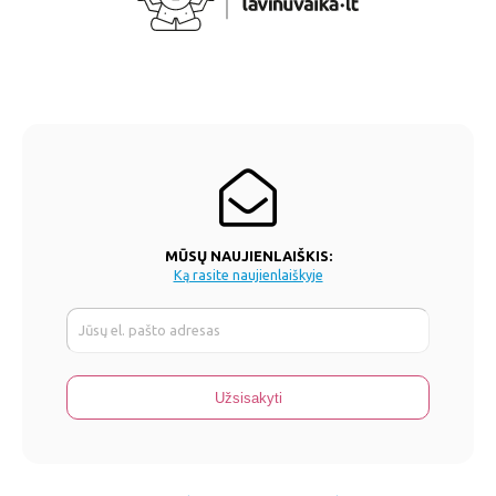
MŪSŲ NAUJIENLAIŠKIS:
Ką rasite naujienlaiškyje