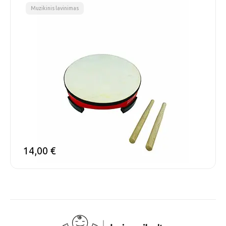
Muzikinis lavinimas
14,00
€