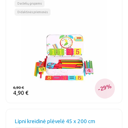
,
Darželių grupėms
Didaktinės priemonės
-29%
6,90
€
4,90
€
Lipni kreidinė plėvelė 45 x 200 cm