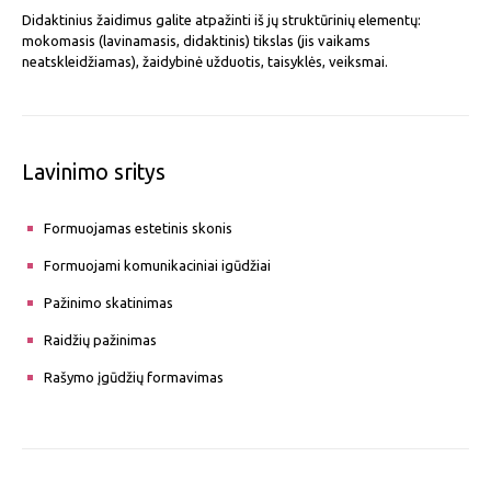
Didaktinius žaidimus galite atpažinti iš jų struktūrinių elementų:
mokomasis (lavinamasis, didaktinis) tikslas (jis vaikams
neatskleidžiamas), žaidybinė užduotis, taisyklės, veiksmai.
Lavinimo sritys
Formuojamas estetinis skonis
Formuojami komunikaciniai igūdžiai
Pažinimo skatinimas
Raidžių pažinimas
Rašymo įgūdžių formavimas