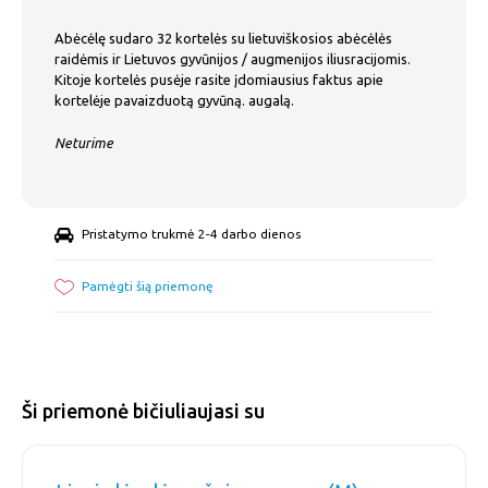
Abėcėlę sudaro 32 kortelės su lietuviškosios abėcėlės
raidėmis ir Lietuvos gyvūnijos / augmenijos iliusracijomis.
Kitoje kortelės pusėje rasite įdomiausius faktus apie
kortelėje pavaizduotą gyvūną. augalą.
Neturime
Pristatymo trukmė 2-4 darbo dienos
Pamėgti šią priemonę
Ši priemonė bičiuliaujasi su