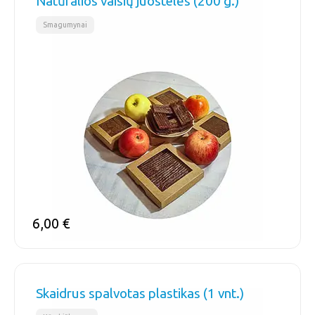
Natūralios vaisių juostelės (200 g.)
Smagumynai
6,00
€
Skaidrus spalvotas plastikas (1 vnt.)