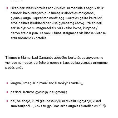
Iškabinėti visas korteles ant virvelės su mediniais segtukais ir
naudoti kaip interjero puošmeną ir abėcėlės mokymosi,
gyvūnų, augalų aptarimo medžiagą. Korteles galite kaitalioti
arba dalimis iškabinėti per visą gyvenamą erdvę. Prikabinėti
ant šaldytuvo su magnetėliais, virš vaiko lovos, kūrybos /
darbo stalo ir pan. Te vaikui būna staigmena vis kitose vietose
atsirandančios kortelės.
Tikimės ir tikime, kad Gamtinės abėcėlės kortelės apsigyvens ne
vienose namuose, darželio grupėse ir taps puikia vizualia priemone,
padėsiančia
lengvai, smagiai ir įtraukiančiai mokytis raidelių,
pažinti Lietuvos gyvūniją ir augmeniją
bei, be abejo, kurti glaudesnį ryšį su tėveliu, ugdytoju, visad
smalsaujančiu: „koks tu gyvūnas arba augalas šiandien esi?” 🙂