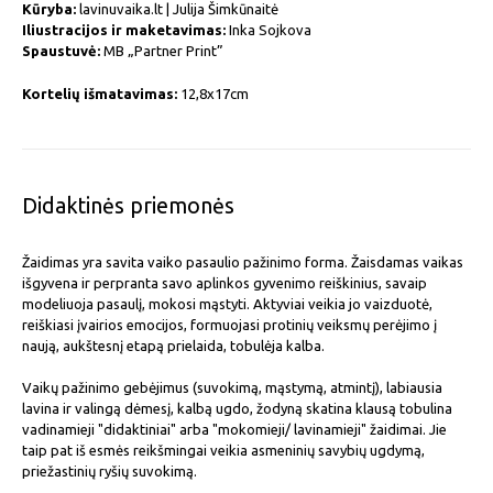
Kūryba:
lavinuvaika.lt | Julija Šimkūnaitė
Iliustracijos ir maketavimas:
Inka Sojkova
Spaustuvė:
MB „Partner Print”
Kortelių išmatavimas:
12,8x17cm
Didaktinės priemonės
Žaidimas yra savita vaiko pasaulio pažinimo forma. Žaisdamas vaikas
išgyvena ir perpranta savo aplinkos gyvenimo reiškinius, savaip
modeliuoja pasaulį, mokosi mąstyti. Aktyviai veikia jo vaizduotė,
reiškiasi įvairios emocijos, formuojasi protinių veiksmų perėjimo į
naują, aukštesnį etapą prielaida, tobulėja kalba.
Vaikų pažinimo gebėjimus (suvokimą, mąstymą, atmintį), labiausia
lavina ir valingą dėmesį, kalbą ugdo, žodyną skatina klausą tobulina
vadinamieji "didaktiniai" arba "mokomieji/ lavinamieji" žaidimai. Jie
taip pat iš esmės reikšmingai veikia asmeninių savybių ugdymą,
priežastinių ryšių suvokimą.