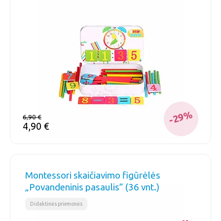
-29%
6,90
€
4,90
€
Montessori skaičiavimo figūrėlės
„Povandeninis pasaulis” (36 vnt.)
Didaktinės priemonės