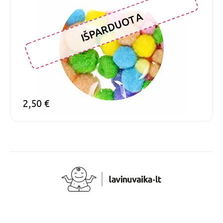
IŠPARDUOTA
2,50
€