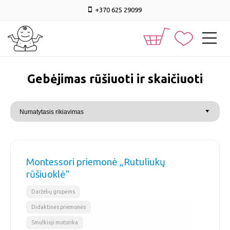
+370 625 29099
Gebėjimas rūšiuoti ir skaičiuoti
Montessori priemonė „Rutuliukų
rūšiuoklė”
,
,
Darželių grupėms
Didaktinės priemonės
Smulkioji motorika