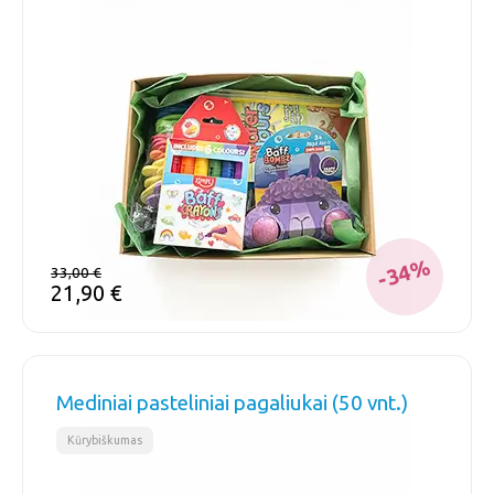
-34%
33,00
€
21,90
€
Mediniai pasteliniai pagaliukai (50 vnt.)
Kūrybiškumas